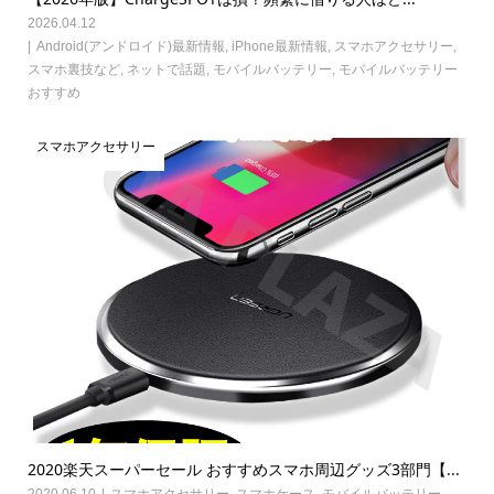
2026.04.12
Android(アンドロイド)最新情報
,
iPhone最新情報
,
スマホアクセサリー
,
スマホ裏技など
,
ネットで話題
,
モバイルバッテリー
,
モバイルバッテリー
おすすめ
スマホアクセサリー
2020楽天スーパーセール おすすめスマホ周辺グッズ3部門【...
2020.06.10
スマホアクセサリー
,
スマホケース
,
モバイルバッテリー