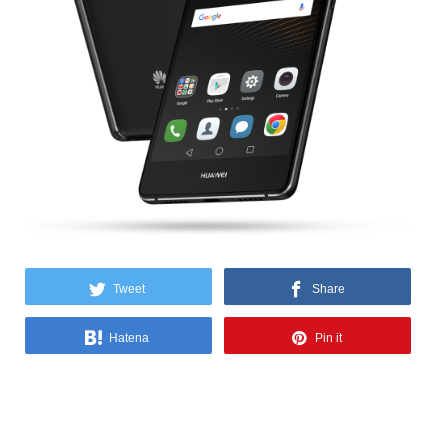
Tweet
Share
Hatena
Pin it