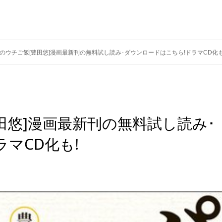
のウチご飯[豊田悠]漫画最新刊の無料試し読み･ダウンロードはこちら!ドラマCD化も
田悠]漫画最新刊の無料試し読み･
マCD化も!