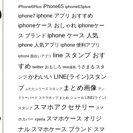
iPhone6S
iPhone6Plus
iphone6Splus
iphone アプリ おすすめ
iphone7
iphoneケース おしゃれ
iphoneケー
iphone ケース 人気
ス ブランド
iphone 人気アプリ
iphone 便利アプリ
line スタンプ おす
iphone 面白いアプリ
すめ
うさまる スタ
twitter おもしろ
Web漫画
かわいい LINE(ライン)スタン
ンプ
まとめ画像
プ
ぶたたシリーズ スタンプ
アン
シュール LINE(ライン)
グリーバード ステラポップ まとめ
スマホアクセサリー
スマ
スタンプ
スマホケース オリジ
ホカバー xperia
ナル
スマホケース ブランド
スマ