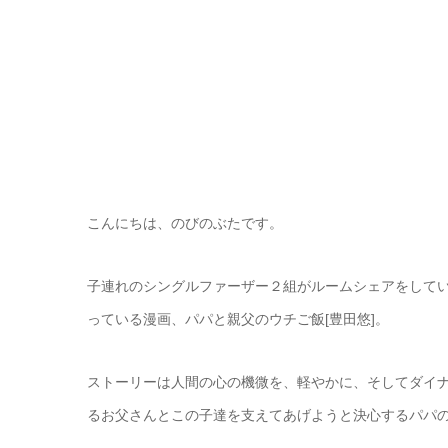
こんにちは、のびのぶたです。
子連れのシングルファーザー２組がルームシェアをして
っている漫画、パパと親父のウチご飯[豊田悠]。
ストーリーは人間の心の機微を、軽やかに、そしてダイ
るお父さんとこの子達を支えてあげようと決心するパパ