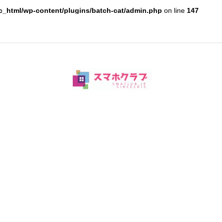
c_html/wp-content/plugins/batch-cat/admin.php
on line
147