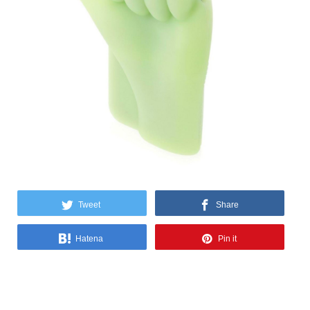
Tweet
Share
Hatena
Pin it