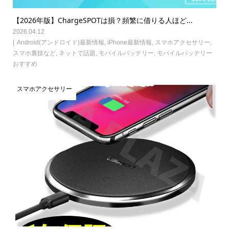
【2026年版】ChargeSPOTは損？頻繁に借りる人ほど...
2026.04.12
Android(アンドロイド)最新情報
,
iPhone最新情報
,
スマホアクセサリー
,
スマホ裏技など
,
ネットで話題
,
モバイルバッテリー
,
モバイルバッテリー
おすすめ
スマホアクセサリー