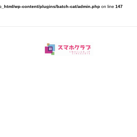
c_html/wp-content/plugins/batch-cat/admin.php
on line
147