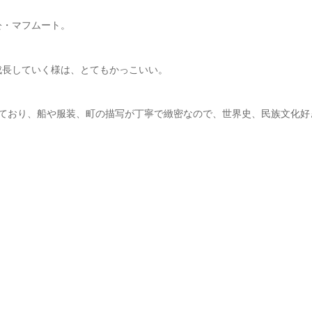
公・マフムート。
成長していく様は、とてもかっこいい。
しており、船や服装、町の描写が丁寧で緻密なので、世界史、民族文化好