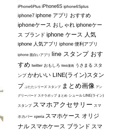
iPhone6S
iPhone6Plus
iphone6Splus
iphone アプリ おすすめ
iphone7
iphoneケース おしゃれ
iphoneケー
iphone ケース 人気
ス ブランド
iphone 人気アプリ
iphone 便利アプリ
line スタンプ おす
iphone 面白いアプリ
すめ
うさまる スタ
twitter おもしろ
Web漫画
かわいい LINE(ライン)スタン
ンプ
まとめ画像
プ
ぶたたシリーズ スタンプ
アン
シュール LINE(ライン)
グリーバード ステラポップ まとめ
スマホアクセサリー
スマ
スタンプ
スマホケース オリジ
ホカバー xperia
ナル
スマホケース ブランド
スマ