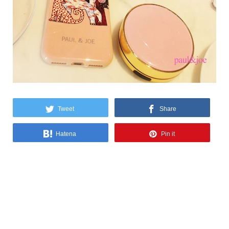
Tweet
Share
Hatena
Pin it