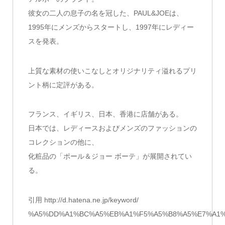
彼女の二人の息子の名を冠した、PAUL&JOEは、
1995年にメンズからスタートし、1997年にレディー
スを発表。
上質な素材の使いこなしとオリジナリティ溢れるプリ
ント柄に定評がある。
フランス、イギリス、日本、香港に店舗がある。
日本では、レディースおよびメンズのファッションの
コレクションの他に、
化粧品の「ポール＆ジョー ボーテ」が展開されてい
る。
引用 http://d.hatena.ne.jp/keyword/
%A5%DD%A1%BC%A5%EB%A1%F5%A5%B8%A5%E7%A1