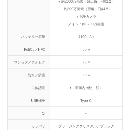
＋約2000万画素（超広角、F値2.2）
＋約800万画素（望遠、F値4.5）
＋TOFカメラ
／イン：約3200万画素
バッテリー容量
4100mAh
FeliCa／NFC
○／○
ワンセグ／フルセグ
×／×
防水／防塵
○／○
生体認証
○（画面内指紋、顔）
USB端子
Type-C
Qi
○
カラバリ
ブリージングクリスタル、ブラック