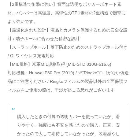
【2重構造で衝撃に強い】背面は透明なポリカーボネート素
材、バンパーは高強度、高弾性のTPU素材の2重構造で衝撃に
より強いです。
【最適化された設計】液晶とカメラを保護するための安全な設
計 / 端子ホールに合わせた精密な設計
【ストラップホール】落下防止のためのストラップホール付き
/ Qi ワイヤレス充電対応
【MIL規格】米軍MIL規格取得 (MIL-STD 810G-516.6)
対応機種：Huawei P30 Pro (2019) / ※”Ringke”ロゴがない偽造
品にご注意ください / Ringkeフィルムの製品以外の全面保護フ
ィルムをご使用の際は、干渉が起こる恐れがございます
購入したときの付属の透明カバーを使っていたが、滑
りやすく、強度にも不安を感じたので購入。正直、安
かったので大して期待していなかったが、装着感やし