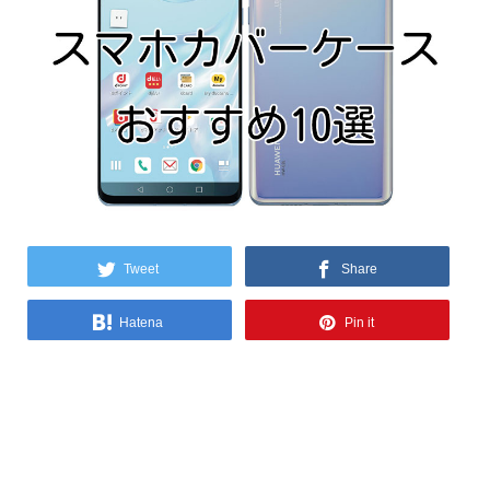
Tweet
Share
Hatena
Pin it