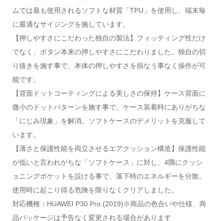
ムでは最も使用されるソフトな材質「TPU」を使用し、端末毎
に最適なサイジングを施しています。
【押しやすさにこだわった独自の製法】フィッティング性だけ
でなく、ボタン本来の押しやすさにこだわりました。独自の切
り抜きを施す事で、本体の押しやすさを損なう事なく操作が可
能です。
【背面ドットコーティングによる美しさの保持】ケース背面に
微小のドットパターンを施す事で、ケース装着時にありがちな
「にじみ現象」を解消。ソフトケースのデメリットを克服して
います。
【薄さと保護性能を両立させるエアクッション構造】保護性能
が低いと言われがちな「ソフトケース」に対し、4隅にクッシ
ョニングポケットを設ける事で、落下時のエネルギーを分散。
使用時に起こり得る危険を限りなくクリアしました。
対応機種：HUAWEI P30 Pro (2019)※商品の色合いや仕様、商
品パッケージは予告なく変更される場合があります