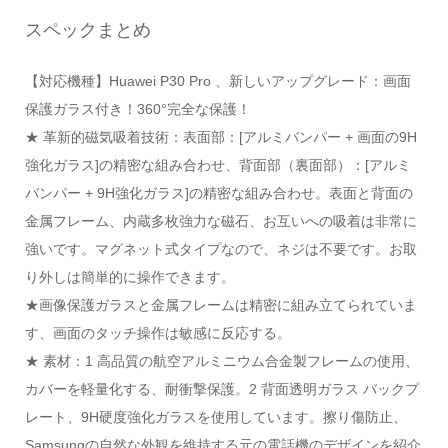
スペックまとめ
【対応機種】Huawei P30 Pro 、新しいアップグレード：画面
保護ガラス付き！360°完全な保護！
★ 革新的磁気吸着技術：表面部：[アルミバンパー + 画面の9H
強化ガラス]の精密な組み合わせ、背面部（裏面部）：[アルミ
バンパー + 9H強化ガラス]の精密な組み合わせ。表面と背面の
金属フレーム、内蔵多枚強力な磁石、お互いへの吸着は非常に
強いです。マグネット式タイプなので、ネジは不要です。お取
り外しは簡単的に操作できます。
★画像保護ガラスと金属フレームは精密に組み立てられていま
す、画面のタッチ操作は敏感に反応する。
★ 素材：1 高品質の航空アルミニウム合金製フレームの使用、
カバーを軽量化する、耐衝撃保護。2 背面透明ガラス バックプ
レート、9H硬度強化ガラスを使用しています。擦り傷防止、
Samsungの自然な外観を維持する元の電話機のデザインを紹介