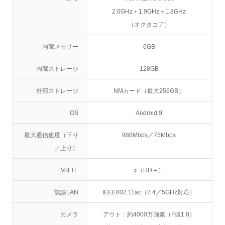
2.6GHz＋1.9GHz＋1.8GHz
（オクタコア）
内蔵メモリー
6GB
内蔵ストレージ
128GB
外部ストレージ
NMカード（最大256GB）
OS
Android 9
最大通信速度（下り
988Mbps／75Mbps
／上り）
VoLTE
○（HD＋）
無線LAN
IEEE802.11ac（2.4／5GHz対応）
カメラ
アウト：約4000万画素（F値1.8）