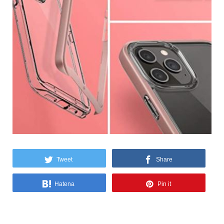
Tweet
Share
Hatena
Pin it