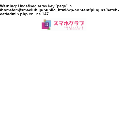
Warning
: Undefined array key "page" in
/home/emj/smaclub.jp/public_html/wp-content/plugins/batch-
cat/admin.php
on line
147