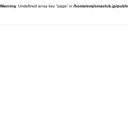
Warning
: Undefined array key "page" in
/home/emj/smaclub.jp/publi