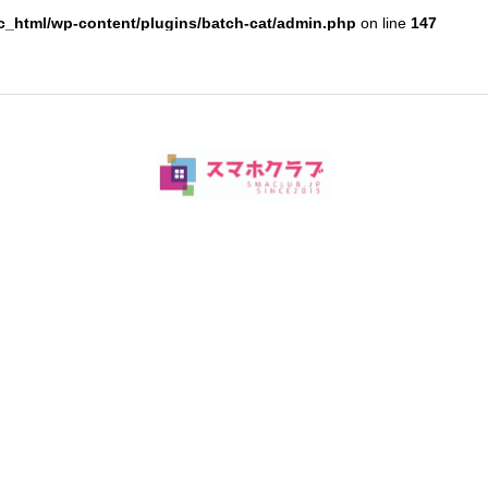
c_html/wp-content/plugins/batch-cat/admin.php
on line
147