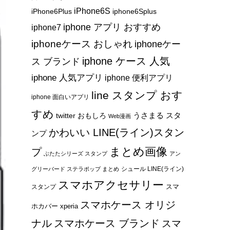
iPhone6S
iPhone6Plus
iphone6Splus
iphone アプリ おすすめ
iphone7
iphoneケース おしゃれ
iphoneケー
iphone ケース 人気
ス ブランド
iphone 人気アプリ
iphone 便利アプリ
line スタンプ おす
iphone 面白いアプリ
すめ
うさまる スタ
twitter おもしろ
Web漫画
かわいい LINE(ライン)スタン
ンプ
まとめ画像
プ
ぶたたシリーズ スタンプ
アン
シュール LINE(ライン)
グリーバード ステラポップ まとめ
スマホアクセサリー
スマ
スタンプ
スマホケース オリジ
ホカバー xperia
ナル
スマホケース ブランド
スマ