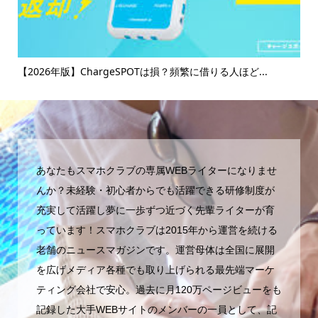
け
【2026年版】ChargeSPOTは損？頻繁に借りる人ほど...
【
マ..
あなたもスマホクラブの専属WEBライターになりませ
んか？未経験・初心者からでも活躍できる研修制度が
充実して活躍し夢に一歩ずつ近づく先輩ライターが育
っています！スマホクラブは2015年から運営を続ける
老舗のニュースマガジンです。運営母体は全国に展開
を広げメディア各種でも取り上げられる最先端マーケ
ティング会社で安心。過去に月120万ページビューをも
記録した大手WEBサイトのメンバーの一員として、記