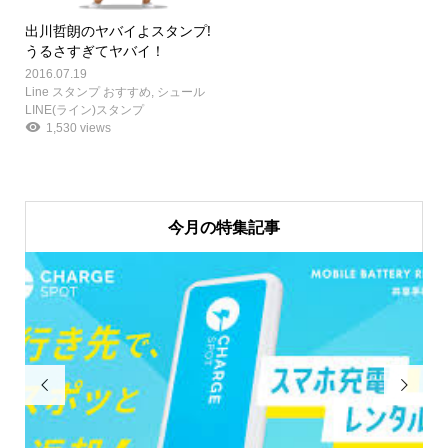
出川哲朗のヤバイよスタンプ!
うるさすぎてヤバイ！
2016.07.19
Line スタンプ おすすめ
,
シュール
LINE(ライン)スタンプ
1,530 views
今月の特集記事

