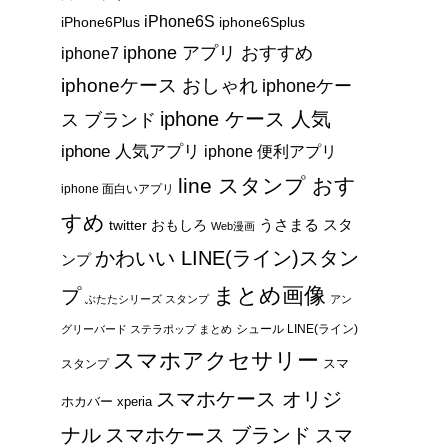
iPhone6S
iPhone6Plus
iphone6Splus
iphone アプリ おすすめ
iphone7
iphoneケース おしゃれ
iphoneケー
iphone ケース 人気
ス ブランド
iphone 人気アプリ
iphone 便利アプリ
line スタンプ おす
iphone 面白いアプリ
すめ
うさまる スタ
twitter おもしろ
Web漫画
かわいい LINE(ライン)スタン
ンプ
まとめ画像
プ
ぶたたシリーズ スタンプ
アン
シュール LINE(ライン)
グリーバード ステラポップ まとめ
スマホアクセサリー
スマ
スタンプ
スマホケース オリジ
ホカバー xperia
ナル
スマホケース ブランド
スマ