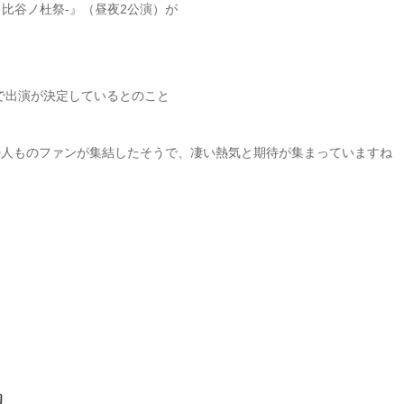
-日比谷ノ杜祭-』（昼夜2公演）が
で出演が決定しているとのこと
00人ものファンが集結したそうで、凄い熱気と期待が集まっていますね