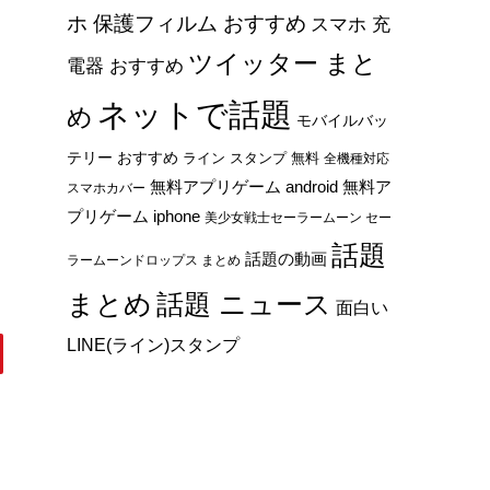
ホ 保護フィルム おすすめ
スマホ 充
ツイッター まと
電器 おすすめ
ネットで話題
め
モバイルバッ
テリー おすすめ
ライン スタンプ 無料
全機種対応
無料アプリゲーム android
無料ア
スマホカバー
プリゲーム iphone
美少女戦士セーラームーン セー
話題
話題の動画
ラームーンドロップス まとめ
まとめ
話題 ニュース
面白い
LINE(ライン)スタンプ