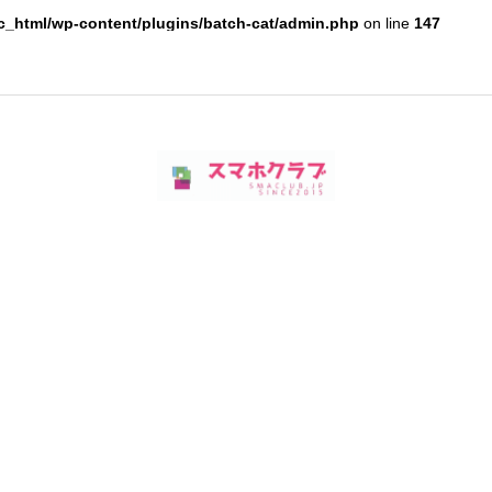
c_html/wp-content/plugins/batch-cat/admin.php
on line
147