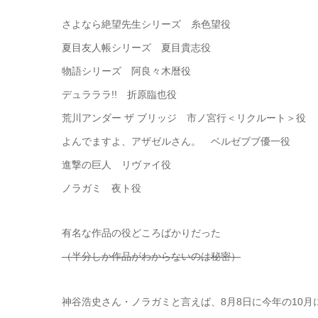
さよなら絶望先生シリーズ 糸色望役
夏目友人帳シリーズ 夏目貴志役
物語シリーズ 阿良々木暦役
デュラララ!! 折原臨也役
荒川アンダー ザ ブリッジ 市ノ宮行＜リクルート＞役
よんでますよ、アザゼルさん。 ベルゼブブ優一役
進撃の巨人 リヴァイ役
ノラガミ 夜ト役
有名な作品の役どころばかりだった
（半分しか作品がわからないのは秘密）
神谷浩史さん・ノラガミと言えば、8月8日に今年の10月