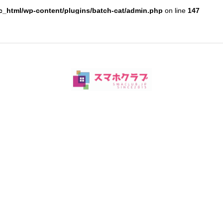
c_html/wp-content/plugins/batch-cat/admin.php
on line
147