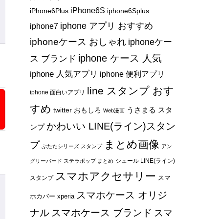
iPhone6S
iPhone6Plus
iphone6Splus
iphone アプリ おすすめ
iphone7
iphoneケース おしゃれ
iphoneケー
iphone ケース 人気
ス ブランド
iphone 人気アプリ
iphone 便利アプリ
line スタンプ おす
iphone 面白いアプリ
すめ
うさまる スタ
twitter おもしろ
Web漫画
かわいい LINE(ライン)スタン
ンプ
まとめ画像
プ
ぶたたシリーズ スタンプ
アン
シュール LINE(ライン)
グリーバード ステラポップ まとめ
スマホアクセサリー
スマ
スタンプ
スマホケース オリジ
ホカバー xperia
ナル
スマホケース ブランド
スマ