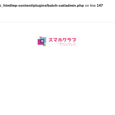
c_html/wp-content/plugins/batch-cat/admin.php
on line
147