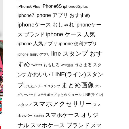
iPhone6S
iPhone6Plus
iphone6Splus
iphone アプリ おすすめ
iphone7
iphoneケース おしゃれ
iphoneケー
iphone ケース 人気
ス ブランド
iphone 人気アプリ
iphone 便利アプリ
line スタンプ おす
iphone 面白いアプリ
すめ
うさまる スタ
twitter おもしろ
Web漫画
かわいい LINE(ライン)スタン
ンプ
まとめ画像
プ
ぶたたシリーズ スタンプ
アン
シュール LINE(ライン)
グリーバード ステラポップ まとめ
スマホアクセサリー
スマ
スタンプ
スマホケース オリジ
ホカバー xperia
ナル
スマホケース ブランド
スマ