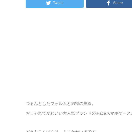
Tweet
Share
つるんとしたフォルムと独特の曲線。
おしゃれでかわいい大人気ブランドのiFaceスマホケー
どうもこんばんは、ふじたせいぎです。