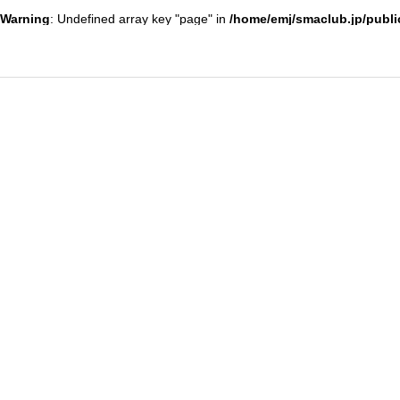
Warning
: Undefined array key "page" in
/home/emj/smaclub.jp/publi