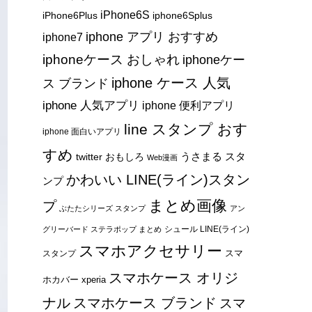
iPhone6S
iPhone6Plus
iphone6Splus
iphone アプリ おすすめ
iphone7
iphoneケース おしゃれ
iphoneケー
iphone ケース 人気
ス ブランド
iphone 人気アプリ
iphone 便利アプリ
line スタンプ おす
iphone 面白いアプリ
すめ
うさまる スタ
twitter おもしろ
Web漫画
かわいい LINE(ライン)スタン
ンプ
まとめ画像
プ
ぶたたシリーズ スタンプ
アン
シュール LINE(ライン)
グリーバード ステラポップ まとめ
スマホアクセサリー
スマ
スタンプ
スマホケース オリジ
ホカバー xperia
ナル
スマホケース ブランド
スマ