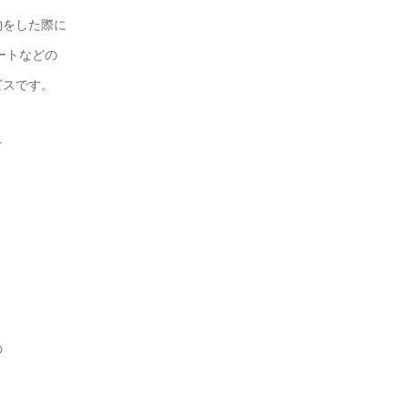
物をした際に
ートなどの
ビスです。
を
の
。