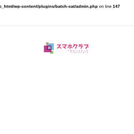
c_html/wp-content/plugins/batch-cat/admin.php
on line
147