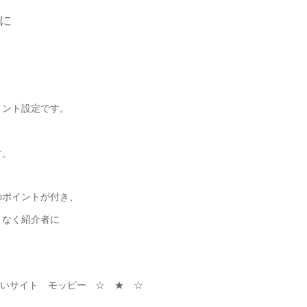
に
イント設定です。
す。
のポイントが付き、
となく紹介者に
いサイト モッピー
☆ ★ ☆