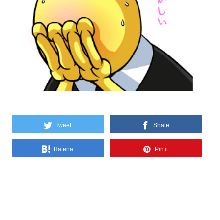
Tweet
Share
Hatena
Pin it