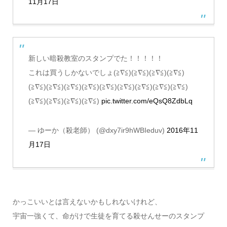
11月17日
新しい暗殺教室のスタンプでた！！！！！
これは買うしかないでしょ(≧∇≦)(≧∇≦)(≧∇≦)(≧∇≦)
(≧∇≦)(≧∇≦)(≧∇≦)(≧∇≦)(≧∇≦)(≧∇≦)(≧∇≦)(≧∇≦)(≧∇≦)
(≧∇≦)(≧∇≦)(≧∇≦)(≧∇≦)
pic.twitter.com/eQsQ8ZdbLq
— ゆーか（殺老師） (@dxy7ir9hWBIeduv)
2016年11
月17日
かっこいいとは言えないかもしれないけれど、
宇宙一強くて、命がけで生徒を育てる殺せんせーのスタンプ