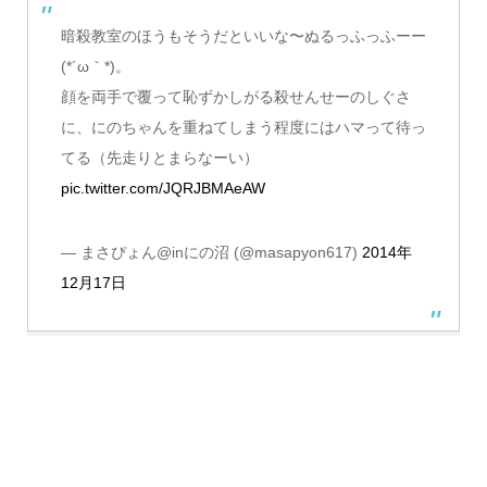
暗殺教室のほうもそうだといいな〜ぬるっふっふーー
(*´ω｀*)。
顔を両手で覆って恥ずかしがる殺せんせーのしぐさ
に、にのちゃんを重ねてしまう程度にはハマって待っ
てる（先走りとまらなーい）
pic.twitter.com/JQRJBMAeAW
— まさぴょん@inにの沼 (@masapyon617)
2014年
12月17日