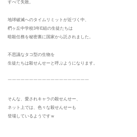
すべて失敗。
地球破滅へのタイムリミットが近づく中、
椚ヶ丘中学校3年E組の生徒たちは
暗殺任務を秘密裏に国家から託されました。
不思議なタコ型の生物を
生徒たちは殺せんせーと呼ぶようになります。
￣￣￣￣￣￣￣￣￣￣￣￣￣￣￣￣￣￣￣
そんな、愛されキャラの殺せんせー、
ネット上では、色々な殺せんせーも
登場しているようですｗ