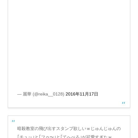
— 麗華 (@reika__0128)
2016年11月17日
暗殺教室の飛び出すスタンプ欲しいｗじゅんじゅんの
｢チュッ｣と｢フゥ〜｣と｢てへぺろ｣が可愛すぎたｗ