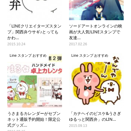
「LINEクリエイターズスタン
ソードアートオンラインの映
プ」関西弁ウサギ♪とっても
画が大人気!LINEスタンプで
かわ...
友達...
2015.10.24
2017.02.26
Line スタンプ おすすめ
Line スタンプ おすすめ
うさまるカレンダーがセブン
「カナヘイのピスケ&うさぎ
ネット通販予約開始！限定公
ゆるっと関西弁」のLIN...
式グッズ...
2015.09.13