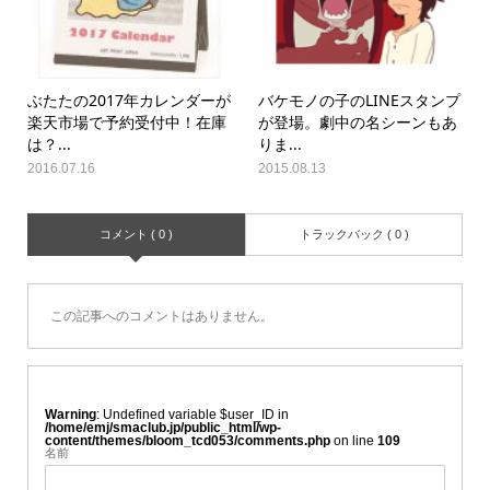
ぶたたの2017年カレンダーが
バケモノの子のLINEスタンプ
楽天市場で予約受付中！在庫
が登場。劇中の名シーンもあ
は？...
りま...
2016.07.16
2015.08.13
コメント ( 0 )
トラックバック ( 0 )
この記事へのコメントはありません。
Warning
: Undefined variable $user_ID in
/home/emj/smaclub.jp/public_html/wp-
content/themes/bloom_tcd053/comments.php
on line
109
名前