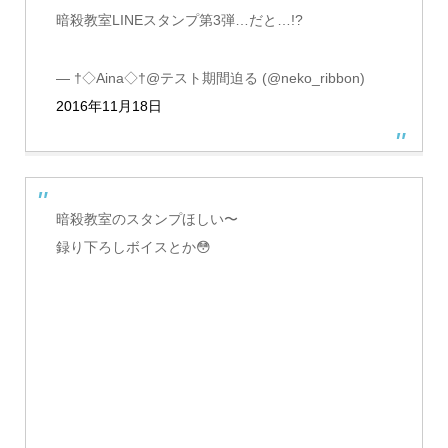
暗殺教室LINEスタンプ第3弾…だと…!?
— †◇Aina◇†@テスト期間迫る (@neko_ribbon)
2016年11月18日
暗殺教室のスタンプほしい〜
録り下ろしボイスとか😳