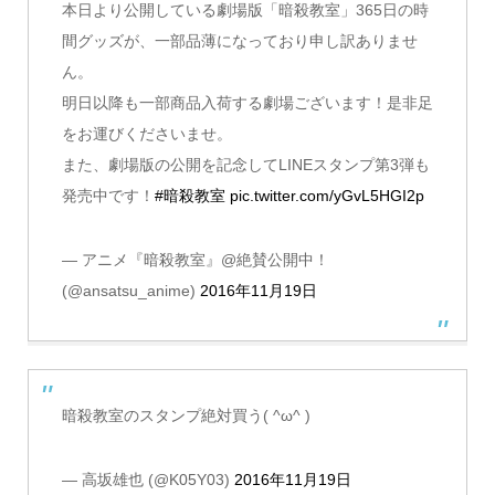
本日より公開している劇場版「暗殺教室」365日の時
間グッズが、一部品薄になっており申し訳ありませ
ん。
明日以降も一部商品入荷する劇場ございます！是非足
をお運びくださいませ。
また、劇場版の公開を記念してLINEスタンプ第3弾も
発売中です！
#暗殺教室
pic.twitter.com/yGvL5HGI2p
— アニメ『暗殺教室』@絶賛公開中！
(@ansatsu_anime)
2016年11月19日
暗殺教室のスタンプ絶対買う( ^ω^ )
— 高坂雄也 (@K05Y03)
2016年11月19日