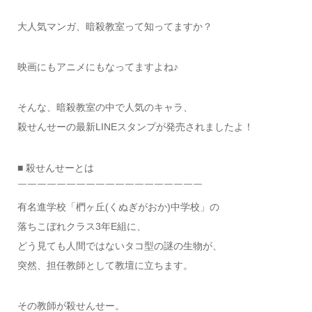
大人気マンガ、暗殺教室って知ってますか？
映画にもアニメにもなってますよね♪
そんな、暗殺教室の中で人気のキャラ、
殺せんせーの最新LINEスタンプが発売されましたよ！
■ 殺せんせーとは
￣￣￣￣￣￣￣￣￣￣￣￣￣￣￣￣￣￣￣
有名進学校「椚ヶ丘(くぬぎがおか)中学校」の
落ちこぼれクラス3年E組に、
どう見ても人間ではないタコ型の謎の生物が、
突然、担任教師として教壇に立ちます。
その教師が殺せんせー。