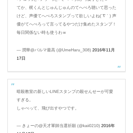
てか、梶くんとじゅんじゅんのてへぺろ聴いて思った
けど、声優てへぺろスタンプって欲しいよね(´∇｀) 声
優がてへぺろって言ってるやつだけ集めたスタンプ！
毎日関係ない時も使うわｗ
— 潤華@パルマ最高 (@UmeHaru_308)
2016年11月
17日
暗殺教室の新しいLINEスタンプの殺せんせーが可愛
すぎる。
しゃべって、飛び出すやつです。
— きょーの@天才軍師当選祈願 (@kaii0210)
2016年