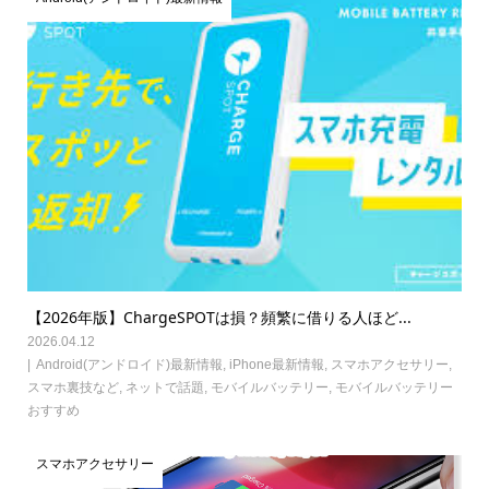
【2026年版】ChargeSPOTは損？頻繁に借りる人ほど...
2026.04.12
Android(アンドロイド)最新情報
,
iPhone最新情報
,
スマホアクセサリー
,
スマホ裏技など
,
ネットで話題
,
モバイルバッテリー
,
モバイルバッテリー
おすすめ
スマホアクセサリー