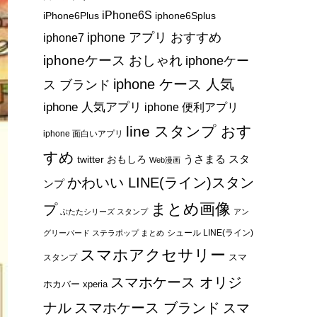
iPhone6S
iPhone6Plus
iphone6Splus
iphone アプリ おすすめ
iphone7
iphoneケース おしゃれ
iphoneケー
iphone ケース 人気
ス ブランド
iphone 人気アプリ
iphone 便利アプリ
line スタンプ おす
iphone 面白いアプリ
すめ
うさまる スタ
twitter おもしろ
Web漫画
かわいい LINE(ライン)スタン
ンプ
まとめ画像
プ
ぶたたシリーズ スタンプ
アン
シュール LINE(ライン)
グリーバード ステラポップ まとめ
スマホアクセサリー
スマ
スタンプ
スマホケース オリジ
ホカバー xperia
ナル
スマホケース ブランド
スマ