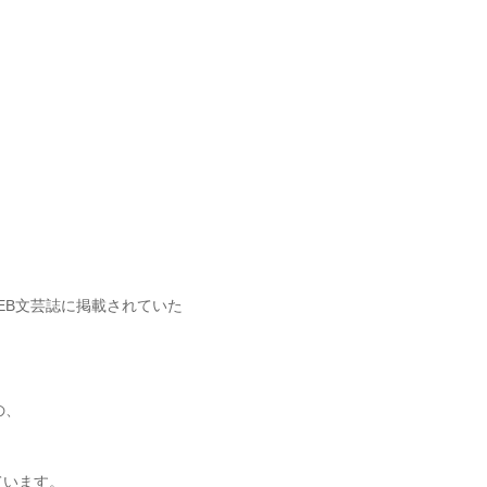
EB文芸誌に掲載されていた
の、
ています。