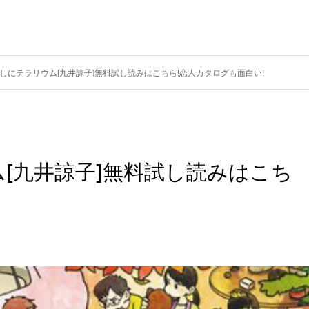
しにテラリウム[九井諒子]無料試し読みはこちら!恋人カタログも面白い!
[九井諒子]無料試し読みはこち