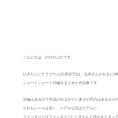
こんにちは、のびのぶたです。
ひきだしにテラリウム[九井諒子]は、九井さんがおもにW
ショートショート33編をまとめた作品集です。
33編もあるので作品の仕上がりに多少の凹凸はあるもの
どれもレベルは高く、リアルな話はリアルに、
ファンタジーはファンタジーにときちんと話がまとまっ