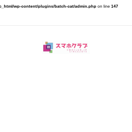
c_html/wp-content/plugins/batch-cat/admin.php
on line
147