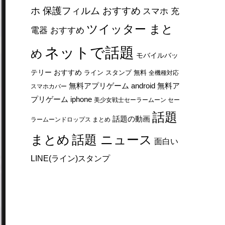
ホ 保護フィルム おすすめ
スマホ 充
ツイッター まと
電器 おすすめ
ネットで話題
め
モバイルバッ
テリー おすすめ
ライン スタンプ 無料
全機種対応
無料アプリゲーム android
無料ア
スマホカバー
プリゲーム iphone
美少女戦士セーラームーン セー
話題
話題の動画
ラームーンドロップス まとめ
まとめ
話題 ニュース
面白い
LINE(ライン)スタンプ