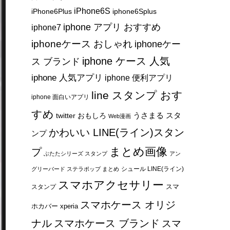
iPhone6S
iPhone6Plus
iphone6Splus
iphone アプリ おすすめ
iphone7
iphoneケース おしゃれ
iphoneケー
iphone ケース 人気
ス ブランド
iphone 人気アプリ
iphone 便利アプリ
line スタンプ おす
iphone 面白いアプリ
すめ
うさまる スタ
twitter おもしろ
Web漫画
かわいい LINE(ライン)スタン
ンプ
まとめ画像
プ
ぶたたシリーズ スタンプ
アン
シュール LINE(ライン)
グリーバード ステラポップ まとめ
スマホアクセサリー
スマ
スタンプ
スマホケース オリジ
ホカバー xperia
ナル
スマホケース ブランド
スマ