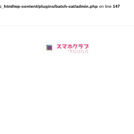
c_html/wp-content/plugins/batch-cat/admin.php
on line
147