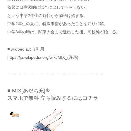
監督には意図的に試合に出してもらえない、
という中学2年生の時代から物語は始まる。
中学2年生の夏に、特殊事情があったことを知り和解。
中学3年の時は、関東大会まで進出した後、高校編が始まる。
■ wikipediaより引用
https://ja.wikipedia.org/wiki/MIX_(漫画)
￣￣￣￣￣￣￣￣￣￣￣￣￣￣￣￣￣￣￣￣￣￣￣￣
■ MIX[あだち充]を
スマホで無料 立ち読みするにはコチラ