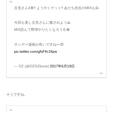
古見さん4巻‼️ ようやくゲット‼️ あだち先生のMIXも👍
今回も美し古見さんに癒されよう🙏
MIX読んで野球やりたくなろう💪🏽
サンデー漫画が良いですねー😍
pic.twitter.com/gfsFKrJXpw
— OZ (@OZOZbone)
2017年6月19日
そうですね。