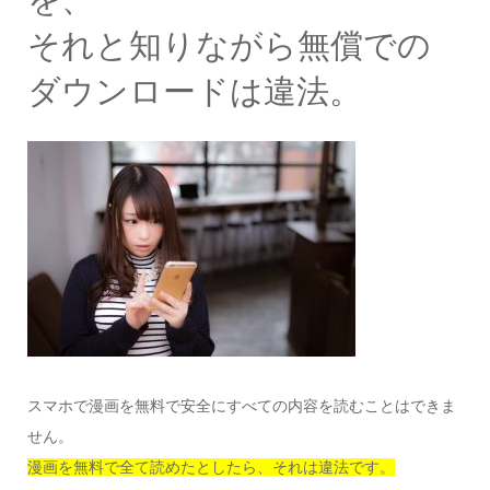
それと知りながら無償での
ダウンロードは違法。
スマホで漫画を無料で安全にすべての内容を読むことはできま
せん。
漫画を無料で全て読めたとしたら、それは違法です。