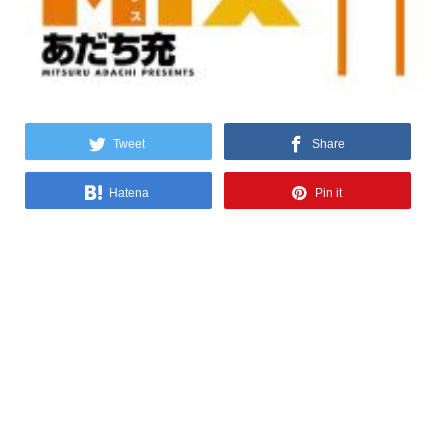
Tweet
Share
Hatena
Pin it