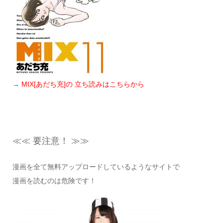
→
MIX[あだち充]の 立ち読みはこちらから
≪≪ 要注意！ ≫≫
漫画を全て無料アップロードしているようなサイトで
漫画を読むのは危険です！