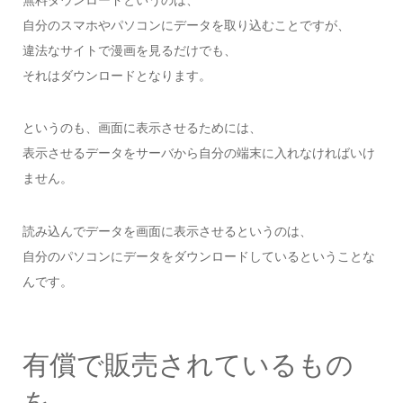
無料ダウンロードというのは、
自分のスマホやパソコンにデータを取り込むことですが、
違法なサイトで漫画を見るだけでも、
それはダウンロードとなります。
というのも、画面に表示させるためには、
表示させるデータをサーバから自分の端末に入れなければいけ
ません。
読み込んでデータを画面に表示させるというのは、
自分のパソコンにデータをダウンロードしているということな
んです。
有償で販売されているもの
を、