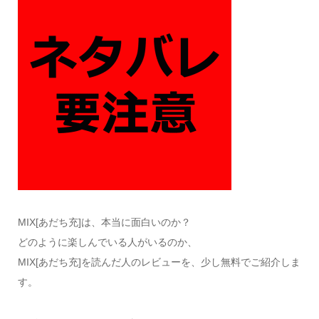
MIX[あだち充]は、本当に面白いのか？
どのように楽しんでいる人がいるのか、
MIX[あだち充]を読んだ人のレビューを、少し無料でご紹介しま
す。