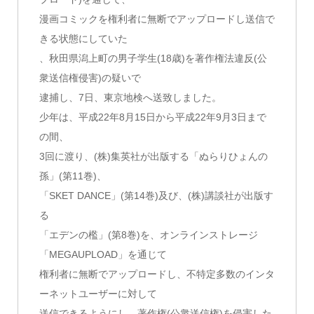
漫画コミックを権利者に無断でアップロードし送信で
きる状態にしていた
、秋田県潟上町の男子学生(18歳)を著作権法違反(公
衆送信権侵害)の疑いで
逮捕し、7日、東京地検へ送致しました。
少年は、平成22年8月15日から平成22年9月3日まで
の間、
3回に渡り、(株)集英社が出版する「ぬらりひょんの
孫」(第11巻)、
「SKET DANCE」(第14巻)及び、(株)講談社が出版す
る
「エデンの檻」(第8巻)を、オンラインストレージ
「MEGAUPLOAD」を通じて
権利者に無断でアップロードし、不特定多数のインタ
ーネットユーザーに対して
送信できるようにし、著作権(公衆送信権)を侵害した