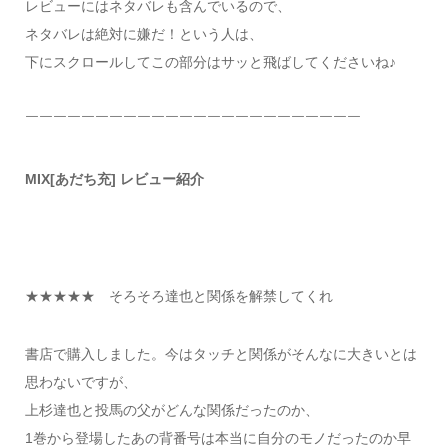
レビューにはネタバレも含んでいるので、
ネタバレは絶対に嫌だ！という人は、
下にスクロールしてこの部分はサッと飛ばしてくださいね♪
￣￣￣￣￣￣￣￣￣￣￣￣￣￣￣￣￣￣￣￣￣￣￣￣
MIX[あだち充] レビュー紹介
★★★★★ そろそろ達也と関係を解禁してくれ
書店で購入しました。今はタッチと関係がそんなに大きいとは
思わないですが、
上杉達也と投馬の父がどんな関係だったのか、
1巻から登場したあの背番号は本当に自分のモノだったのか早