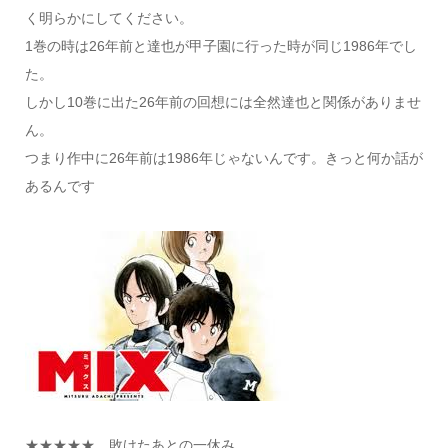
く明らかにしてください。
1巻の時は26年前と達也が甲子園に行った時が同じ1986年でし
た。
しかし10巻に出た26年前の回想には全然達也と関係がありませ
ん。
つまり作中に26年前は1986年じゃないんです。きっと何か話が
あるんです
★★★★★ 敗けたあとの一休み