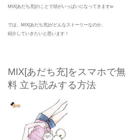
MIX[あだち充]のことで頭がいっぱいになってきますw
では、MIX[あだち充]がどんなストーリーなのか、
紹介していきたいと思います！
MIX[あだち充]をスマホで無
料 立ち読みする方法