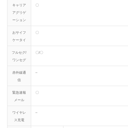
キャリア
〇
アグリゲ
ーション
おサイフ
〇
ケータイ
フルセグ/
〇/〇
ワンセグ
赤外線通
–
信
緊急速報
〇
メール
ワイヤレ
–
ス充電