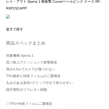
レイ・アウト Xperia 1 耐衝撃 Curve/ペールピンク ケース RF-
RXP1SC4/PP
楽天で探す
商品スペックまとめ
対象機種:Xperia 1
四つ角エアクッションで衝撃吸収
厚み4.0㎜でカメラが傷つかない
TPU素材と特殊フィルムの二重構造
丸みのある形状+グリップ付きで持ちやすい
熱可塑性ポリウレタン樹脂
◇TPU+特殊フィルム二重構造