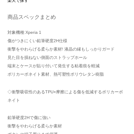
楽天で探す
商品スペックまとめ
対象機種:Xperia 1
傷がつきにくい鉛筆硬度2H仕様
衝撃をやわらげる柔らか素材! 液晶の縁もしっかりガード
見た目を損ねない側面のストラップホール
端末とケースが貼り付いて発生する粘着痕を軽減
ポリカーボネイト素材、熱可塑性ポリウレタン樹脂
◇衝撃吸収性のあるTPU×摩擦による傷を低減するポリカーボ
ネイト
鉛筆硬度2Hで傷に強い
衝撃をやわらげる柔らか素材