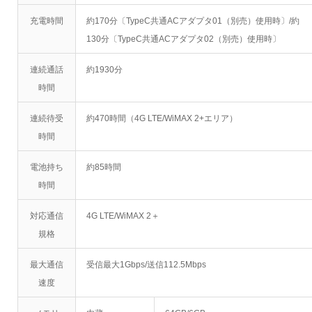
充電時間
約170分〔TypeC共通ACアダプタ01（別売）使用時〕/約
130分〔TypeC共通ACアダプタ02（別売）使用時〕
連続通話
約1930分
時間
連続待受
約470時間（4G LTE/WiMAX 2+エリア）
時間
電池持ち
約85時間
時間
対応通信
4G LTE/WiMAX 2＋
規格
最大通信
受信最大1Gbps/送信112.5Mbps
速度