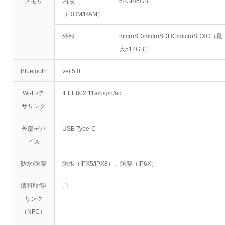
メモリ
内蔵
64GB/6GB
（ROM/RAM）
外部
microSD/microSDHC/microSDXC（最
大512GB）
Bluetooth
ver.5.0
Wi-Fi/テ
IEEE802.11a/b/g/n/ac
ザリング
外部デバ
USB Type-C
イス
防水/防塵
防水（IPX5/IPX8）、防塵（IP6X）
情報取得/
〇
リンク
（NFC）