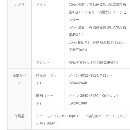
カメラ
メイン
26㎜(標準)：有効画素数 約1220万画
素/F値1.6/メモリー積層型イメージセ
ンサー
52㎜(望遠)：有効画素数 約1220万画
素/F値2.4
16㎜(超広角)：有効画素数 約1220万
画素/F値2.4
フロント
有効画素数 約800万画素/F値2.0
撮影サイ
静止画（ドッ
メイン 4032×3024/フロント
ズ
ト）
3264×2448
動画（ドッ
メイン 3840×2160(4K)/フロント
ト）
1920×1080
付属品
ソニーモバイルUSB Type-C – 3.5φ変換ケーブル01（TVア
ンテナ機能付）