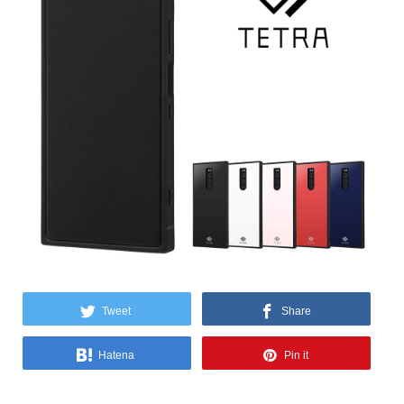
Tweet
Share
Hatena
Pin it