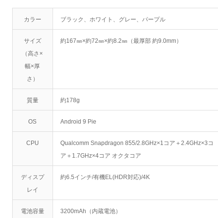
カラー
ブラック、ホワイト、グレー、パープル
サイズ
約167㎜×約72㎜×約8.2㎜（最厚部 約9.0mm）
（高さ×
幅×厚
さ）
質量
約178g
OS
Android 9 Pie
CPU
Qualcomm Snapdragon 855/2.8GHz×1コア＋2.4GHz×3コ
ア＋1.7GHz×4コア オクタコア
ディスプ
約6.5インチ/有機EL(HDR対応)/4K
レイ
電池容量
3200mAh（内蔵電池）