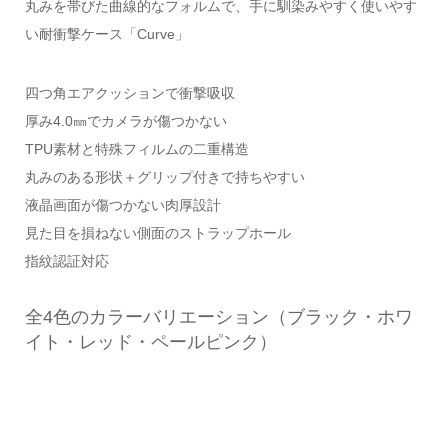
丸みを帯びた曲線的なフォルムで、手に馴染みやすく使いやす
い耐衝撃ケース「Curve」
四つ角エアクッションで衝撃吸収
厚み4.0㎜でカメラが傷つかない
TPU素材と特殊フィルムの二重構造
丸みのある形状＋グリップ付きで持ちやすい
液晶画面が傷つかない肉厚設計
見た目を損ねない側面のストラップホール
指紋認証対応
全4色のカラーバリエーション（ブラック・ホワ
イト・レッド・ペールピンク）