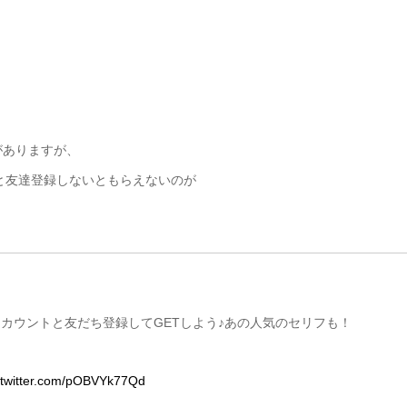
がありますが、
トと友達登録しないともらえないのが
式アカウントと友だち登録してGETしよう♪あの人気のセリフも！
.twitter.com/pOBVYk77Qd