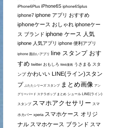
iPhone6S
iPhone6Plus
iphone6Splus
iphone アプリ おすすめ
iphone7
iphoneケース おしゃれ
iphoneケー
iphone ケース 人気
ス ブランド
iphone 人気アプリ
iphone 便利アプリ
line スタンプ おす
iphone 面白いアプリ
すめ
うさまる スタ
twitter おもしろ
Web漫画
かわいい LINE(ライン)スタン
ンプ
まとめ画像
プ
ぶたたシリーズ スタンプ
アン
シュール LINE(ライン)
グリーバード ステラポップ まとめ
スマホアクセサリー
スマ
スタンプ
スマホケース オリジ
ホカバー xperia
ナル
スマホケース ブランド
スマ