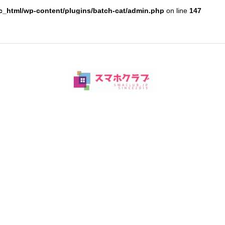
c_html/wp-content/plugins/batch-cat/admin.php
on line
147