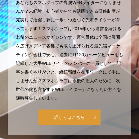
んか？未経験・初心者からでも活躍できる研修制度が
充実して活躍し夢に一歩ずつ近づく先輩ライターが育
っています！スマホクラブは2015年から運営を続ける
老舗のニュースマガジンです。運営母体は全国に展開
を広げメディア各種でも取り上げられる最先端マーケ
ティング会社で安心。過去に月120万ページビューをも
記録した大手WEBサイトのメンバーの一員として、記
事を書くやりがいと、継続報酬を在宅ワークにて手に
しませんか？スマホクラブは今後の拡大のために「次
世代の働き方をするWEBライター」になりたい方々を
随時募集しています。
詳しくはこちら