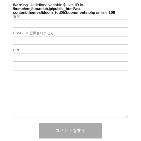
Warning
: Undefined variable $user_ID in
/home/emj/smaclub.jp/public_html/wp-
content/themes/bloom_tcd053/comments.php
on line
109
名前
E-MAIL ※ 公開されません
URL