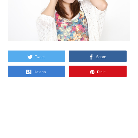
Tweet
Share
Hatena
Pin it