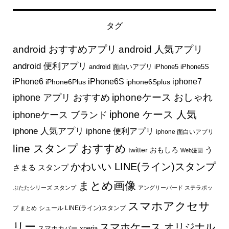
タグ
android おすすめアプリ
android 人気アプリ
android 便利アプリ
android 面白いアプリ
iPhone5
iPhone5S
iphone7
iPhone6
iPhone6S
iPhone6Plus
iphone6Splus
iphone アプリ おすすめ
iphoneケース おしゃれ
iphone ケース 人気
iphoneケース ブランド
iphone 人気アプリ
iphone 便利アプリ
iphone 面白いアプリ
line スタンプ おすすめ
う
twitter おもしろ
Web漫画
かわいい LINE(ライン)スタンプ
さまる スタンプ
まとめ画像
ぶたたシリーズ スタンプ
アングリーバード ステラポッ
スマホアクセサ
シュール LINE(ライン)スタンプ
プ まとめ
リー
スマホケース オリジナル
スマホカバー xperia