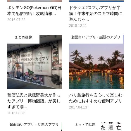
ポケモンGO(Pokemon GO)日
ドラクエ2スマホアプリが半
本で配信開始！攻略情報...
額！年末年始のスキマ時間に
遊んじゃ...
2016.07.22
2015.12.11
まとめ画像
超面白いアプリ・話題のアプリ
荒俣弘氏と武蔵野美大が作っ
バリ島旅行を安心して楽しむ
たアプリ「博物図譜」が美し
ためにおすすめな便利アプリ
すぎて凄...
2017.04.13
2016.08.26
超面白いアプリ・話題のアプリ
ネットで話題