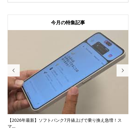
今月の特集記事


ス
【コスパ最強】Amazonベーシックの無線(ワイヤレス)イヤ...
【
略..