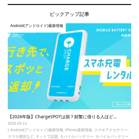
ピックアップ記事
Android(アンドロイド)最新情報
【2026年版】ChargeSPOTは損？頻繁に借りる人ほど...
2026.04.12
Android(アンドロイド)最新情報
,
iPhone最新情報
,
スマホアクセサリー
,
スマホ裏技など
,
ネットで話題
,
モバイルバッテリー
,
モバイルバッテリー