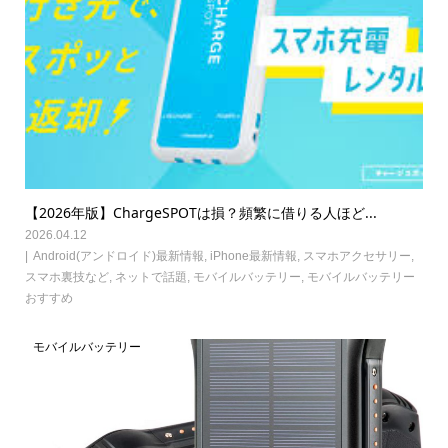
【2026年版】ChargeSPOTは損？頻繁に借りる人ほど...
2026.04.12
Android(アンドロイド)最新情報
,
iPhone最新情報
,
スマホアクセサリー
,
スマホ裏技など
,
ネットで話題
,
モバイルバッテリー
,
モバイルバッテリー
おすすめ
モバイルバッテリー