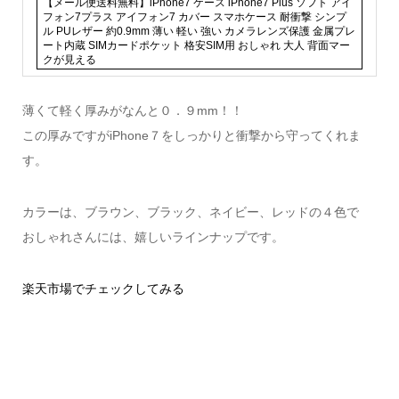
【メール便送料無料】iPhone7 ケース iPhone7 Plus ソフト アイ
フォン7プラス アイフォン7 カバー スマホケース 耐衝撃 シンプ
ル PUレザー 約0.9mm 薄い 軽い 強い カメラレンズ保護 金属プレ
ート内蔵 SIMカードポケット 格安SIM用 おしゃれ 大人 背面マー
クが見える
薄くて軽く厚みがなんと０．９mm！！
この厚みですがiPhone７をしっかりと衝撃から守ってくれま
す。
カラーは、ブラウン、ブラック、ネイビー、レッドの４色で
おしゃれさんには、嬉しいラインナップです。
楽天市場でチェックしてみる