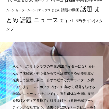
リゲーム android
無料アプリゲーム iphone
美少女戦士セーラー
話題 ま
話題の動画
ムーン セーラームーンドロップス まとめ
とめ
話題 ニュース
面白い LINE(ライン)スタ
ンプ
あなたもスマホクラブの専属WEBライターになりませ
んか？未経験・初心者からでも活躍できる研修制度が
充実して活躍し夢に一歩ずつ近づく先輩ライターが育
っています！スマホクラブは2015年から運営を続ける
老舗のニュースマガジンです。運営母体は全国に展開
を広げメディア各種でも取り上げられる最先端マーケ
ティング会社で安心。過去に月120万ページビューをも