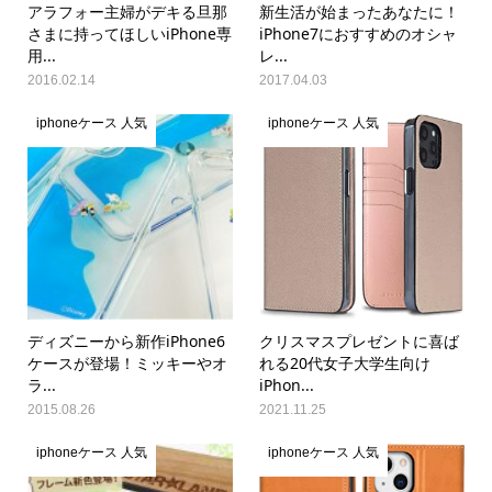
アラフォー主婦がデキる旦那
新生活が始まったあなたに！
さまに持ってほしいiPhone専
iPhone7におすすめのオシャ
用...
レ...
2016.02.14
2017.04.03
iphoneケース 人気
iphoneケース 人気
ディズニーから新作iPhone6
クリスマスプレゼントに喜ば
ケースが登場！ミッキーやオ
れる20代女子大学生向け
ラ...
iPhon...
2015.08.26
2021.11.25
iphoneケース 人気
iphoneケース 人気