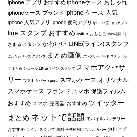
iphone アプリ おすすめ
iphoneケース おしゃれ
iphone ケース 人気
iphoneケース ブランド
iphone 人気アプリ
iphone 便利アプリ
iphone 面白いアプリ
line スタンプ おすすめ
う
twitter おもしろ
Web漫画
かわいい LINE(ライン)スタンプ
さまる スタンプ
まとめ画像
ぶたたシリーズ スタンプ
アングリーバード ステラポッ
スマホアクセサ
シュール LINE(ライン)スタンプ
プ まとめ
リー
スマホケース オリジナル
スマホカバー xperia
スマホケース ブランド
スマホ 保護フィルム
ツイッター
おすすめ
スマホ 充電器 おすすめ
ネットで話題
まとめ
モバイルバッテリー
無料アプ
おすすめ
ライン スタンプ 無料
全機種対応 スマホカバー