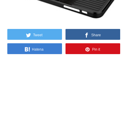
Tweet
Share
Hatena
Pin it