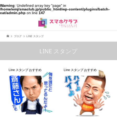
Warning
: Undefined array key "page" in
/home/emj/smaclub.jp/public_html/wp-content/plugins/batch-
cat/admin.php
on line
147
ブログ
LINE スタンプ
LINE スタンプ
Line スタンプ おすすめ
Line スタンプ おすすめ