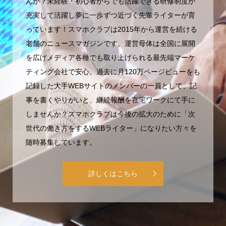
んか？未経験・初心者からでも活躍できる研修制度が
充実して活躍し夢に一歩ずつ近づく先輩ライターが育
っています！スマホクラブは2015年から運営を続ける
老舗のニュースマガジンです。運営母体は全国に展開
を広げメディア各種でも取り上げられる最先端マーケ
ティング会社で安心。過去に月120万ページビューをも
記録した大手WEBサイトのメンバーの一員として、記
事を書くやりがいと、継続報酬を在宅ワークにて手に
しませんか？スマホクラブは今後の拡大のために「次
世代の働き方をするWEBライター」になりたい方々を
随時募集しています。
詳しくはこちら