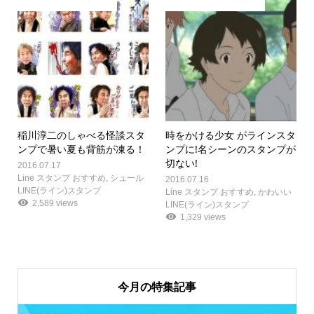
稲川淳二のしゃべる怪談スタ
時をかける少女 がラインスタ
ンプで暑い夏も背筋が凍る！
ンプに!名シーンのスタンプが
切ない!
2016.07.17
Line スタンプ おすすめ
,
シュール
2016.07.16
LINE(ライン)スタンプ
Line スタンプ おすすめ
,
かわいい
2,589 views
LINE(ライン)スタンプ
1,329 views
今月の特集記事