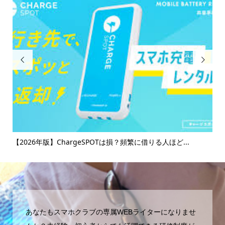


け
【2026年版】ChargeSPOTは損？頻繁に借りる人ほど...
【
マ..
あなたもスマホクラブの専属WEBライターになりませ