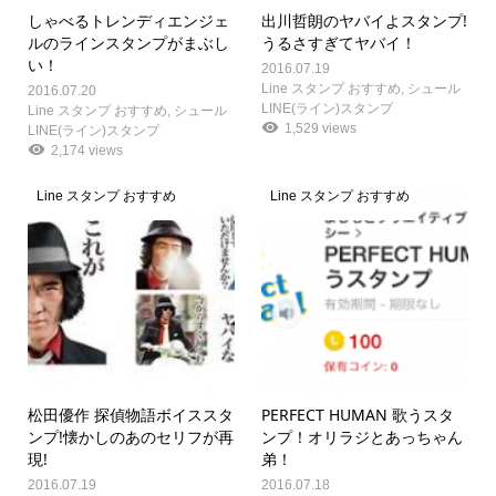
しゃべるトレンディエンジェ
出川哲朗のヤバイよスタンプ!
ルのラインスタンプがまぶし
うるさすぎてヤバイ！
い！
2016.07.19
Line スタンプ おすすめ
,
シュール
2016.07.20
LINE(ライン)スタンプ
Line スタンプ おすすめ
,
シュール
1,529 views
LINE(ライン)スタンプ
2,174 views
Line スタンプ おすすめ
Line スタンプ おすすめ
松田優作 探偵物語ボイススタ
PERFECT HUMAN 歌うスタ
ンプ!懐かしのあのセリフが再
ンプ！オリラジとあっちゃん
現!
弟！
2016.07.19
2016.07.18