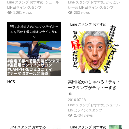
Line スタンプ おすすめ
,
シュール
Line スタンプ おすすめ
,
かっこい
LINE(ライン)スタンプ
い一言 LINE(ライン)スタンプ
1,291 views
283 views
Line スタンプ おすすめ
PR：北海道人のためのステイホー
ムを活かす最先端オンラインサロ
ン
HCS
高田純次のしゃべる！テキト
ースタンプがテキトーすぎ
る！
2016.07.18
Line スタンプ おすすめ
,
シュール
LINE(ライン)スタンプ
2,434 views
Line スタンプ おすすめ
Line スタンプ おすすめ