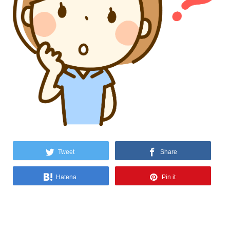
Tweet
Share
Hatena
Pin it