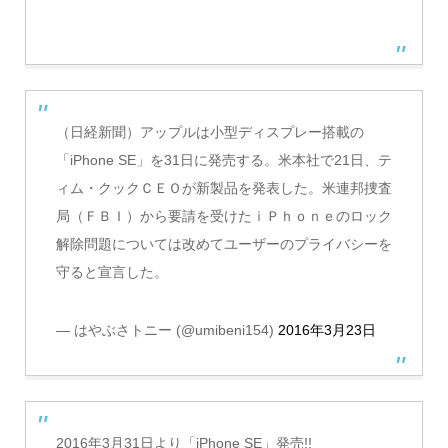
（日経新聞）アップルは小型ディスプレー搭載の
「iPhone SE」を31日に発売する。米本社で21日、テ
ィム・クックＣＥＯが新製品を発表した。米連邦捜査
局（ＦＢＩ）から要請を受けたｉＰｈｏｎｅのロック
解除問題については改めてユーザーのプライバシーを
守ると宣言した。
— はやぶさトニー (@umibeni154)
2016年3月23日
2016年3月31日より「iPhone SE」発売!!