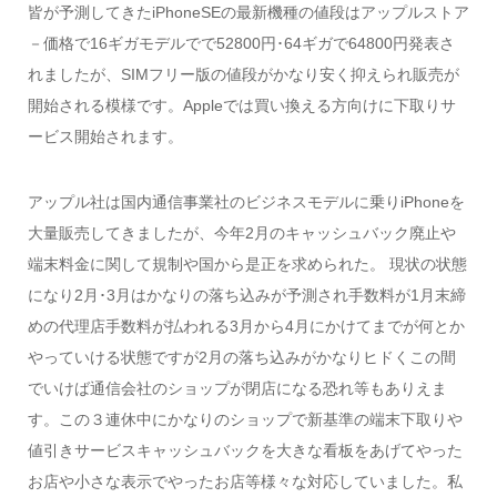
皆が予測してきたiPhoneSEの最新機種の値段はアップルストア
－価格で16ギガモデルでで52800円･64ギガで64800円発表さ
れましたが、SIMフリー版の値段がかなり安く抑えられ販売が
開始される模様です。Appleでは買い換える方向けに下取りサ
ービス開始されます。
アップル社は国内通信事業社のビジネスモデルに乗りiPhoneを
大量販売してきましたが、今年2月のキャッシュバック廃止や
端末料金に関して規制や国から是正を求められた。 現状の状態
になり2月･3月はかなりの落ち込みが予測され手数料が1月末締
めの代理店手数料が払われる3月から4月にかけてまでが何とか
やっていける状態ですが2月の落ち込みがかなりヒドくこの間
でいけば通信会社のショップが閉店になる恐れ等もありえま
す。この３連休中にかなりのショップで新基準の端末下取りや
値引きサービスキャッシュバックを大きな看板をあげてやった
お店や小さな表示でやったお店等様々な対応していました。私