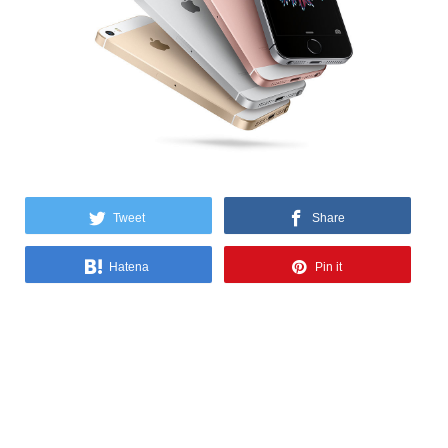
Tweet
Share
Hatena
Pin it