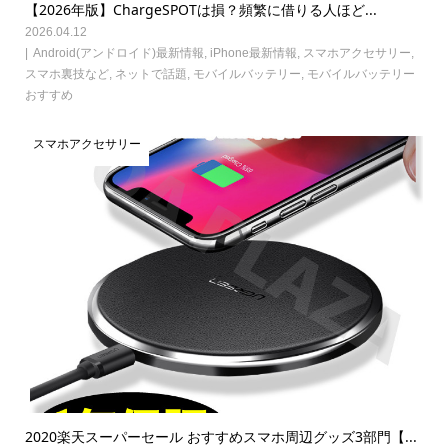
【2026年版】ChargeSPOTは損？頻繁に借りる人ほど...
2026.04.12
Android(アンドロイド)最新情報
,
iPhone最新情報
,
スマホアクセサリー
,
スマホ裏技など
,
ネットで話題
,
モバイルバッテリー
,
モバイルバッテリー
おすすめ
スマホアクセサリー
2020楽天スーパーセール おすすめスマホ周辺グッズ3部門【...