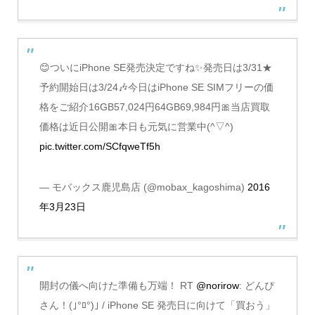
😊ついにiPhone SE発売決定ですね✨発売日は3/31★
予約開始日は3/24🎶今日はiPhone SE SIMフリーの価
格をご紹介16GB57,024円64GB69,984円🎀当店買取
価格は近日公開🎀本日も元気に営業中(^▽^)
pic.twitter.com/SCfqweTf5h
— モバックス鹿児島店 (@mobax_kagoshima)
2016
年3月23日
開封の儀へ向けた準備も万端！ RT
@norirow
: どんぴ
さん！(｣°ﾛ°)｣ / iPhone SE 発売日に向けて「買おう」