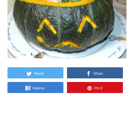
Tweet
Share
Hatena
Pin it