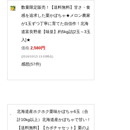
数量限定販売！【送料無料】甘さ・食
感を追求した栗かぼちゃ★メロン農家
が1玉ずつ丁寧に育てた自信作！北海
道富良野産【味皇】約5kg詰[2玉～3玉
入]★
価格:
2,580円
(2016/10/13 13:03時点)
感想(57件)
北海道産ホクホク栗味かぼちゃ6玉（合
計10kg以上）北海道産かぼちゃで甘い！
【送料無料】【カボチャセット】栗のよ