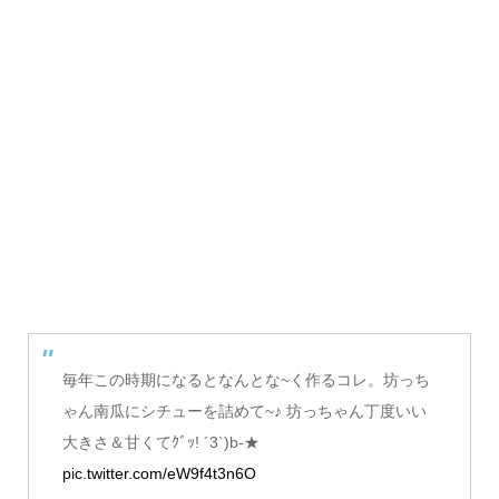
毎年この時期になるとなんとな~く作るコレ。坊っち
ゃん南瓜にシチューを詰めて~♪ 坊っちゃん丁度いい
大きさ＆甘くてｸﾞｯ! ´3`)b-★
pic.twitter.com/eW9f4t3n6O