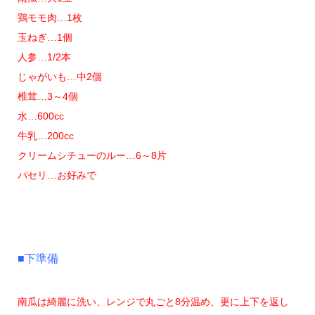
鶏モモ肉…1枚
玉ねぎ…1個
人参…1/2本
じゃがいも…中2個
椎茸…3～4個
水…600cc
牛乳…200cc
クリームシチューのルー…6～8片
パセリ…お好みで
■下準備
南瓜は綺麗に洗い、レンジで丸ごと8分温め、更に上下を返し