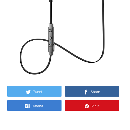
Tweet
Share
Hatena
Pin it