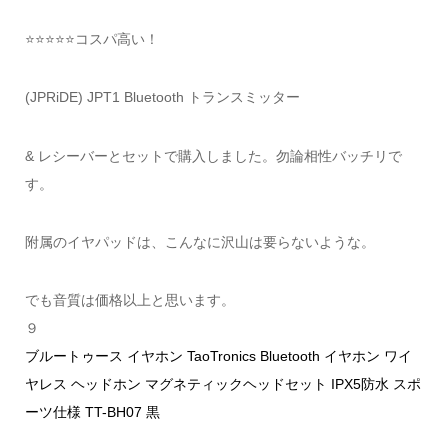
⭐️⭐️⭐️⭐️⭐️コスパ高い！
(JPRiDE) JPT1 Bluetooth トランスミッター
& レシーバーとセットで購入しました。勿論相性バッチリで
す。
附属のイヤパッドは、こんなに沢山は要らないような。
でも音質は価格以上と思います。
９
ブルートゥース イヤホン TaoTronics Bluetooth イヤホン ワイ
ヤレス ヘッドホン マグネティックヘッドセット IPX5防水 スポ
ーツ仕様 TT-BH07 黒