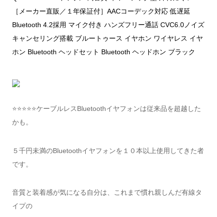
［メーカー直販／１年保証付］AACコーデック対応 低遅延
Bluetooth 4.2採用 マイク付き ハンズフリー通話 CVC6.0ノイズ
キャンセリング搭載 ブルートゥース イヤホン ワイヤレス イヤ
ホン Bluetooth ヘッドセット Bluetooth ヘッドホン ブラック
⭐️⭐️⭐️⭐️⭐️ケーブルレスBluetoothイヤフォンは従来品を超越した
かも。
５千円未満のBluetoothイヤフォンを１０本以上使用してきた者
です。
音質と装着感が気になる自分は、これまで慣れ親しんだ有線タ
イプの