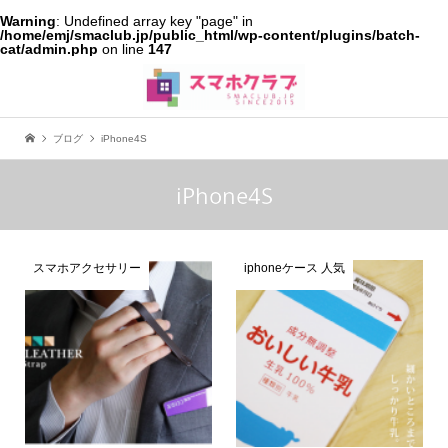
Warning
: Undefined array key "page" in
/home/emj/smaclub.jp/public_html/wp-content/plugins/batch-
cat/admin.php
on line
147
ブログ
iPhone4S
iPhone4S
スマホアクセサリー
iphoneケース 人気