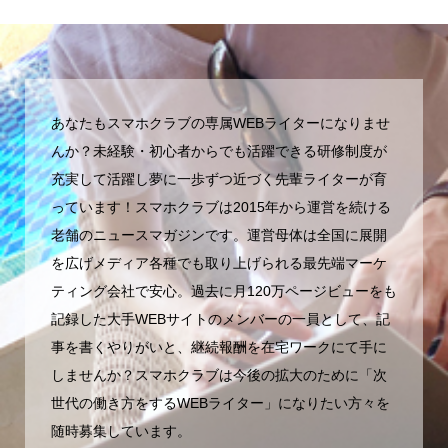
マ...
あなたもスマホクラブの専属WEBライターになりませ
んか？未経験・初心者からでも活躍できる研修制度が
充実して活躍し夢に一歩ずつ近づく先輩ライターが育
っています！スマホクラブは2015年から運営を続ける
老舗のニュースマガジンです。運営母体は全国に展開
を広げメディア各種でも取り上げられる最先端マーケ
ティング会社で安心。過去に月120万ページビューをも
記録した大手WEBサイトのメンバーの一員として、記
事を書くやりがいと、継続報酬を在宅ワークにて手に
しませんか？スマホクラブは今後の拡大のために「次
世代の働き方をするWEBライター」になりたい方々を