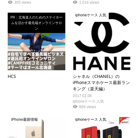
305 views
1,016 views
iphoneケース 人気
PR：北海道人のためのステイホー
ムを活かす最先端オンラインサロ
ン
HCS
シャネル（CHANEL）の
iPhoneスマホケース最新ラン
キング（楽天編）
2017.02.08
iphoneケース 人気
869 views
iPhone最新情報
iphoneケース 人気