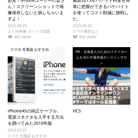
必見！iPhoneユーザーの皆さ
最新2015年パケット料金を簡
ん！スクリーンショットで画
単に把握ができるパケバイト
像保存しないと損しちゃいま
を使ってコスト削減に挑戦し
すよ！
た。
2015.08.29
2015.06.10
まとめ画像
,
ネットで話題
スマホ裏技など
462 views
345 views
スマホ 充電器 おすすめ
PR：北海道人のためのステイホー
ムを活かす最先端オンラインサロ
ン
iPhone4Sの純正ケーブル、
HCS
電源コネクタを入手する方法
を調べてみた2016年版
2015.03.07
スマホ 充電器 おすすめ