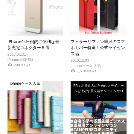
iPhone4s圧倒的に便利な最
フェラーリファン垂涎のスマ
新充電コネクター５選
ホカバー特選！公式ライセン
ス品
2017.01.31
iPhone最新情報
2016.12.03
288 views
iphoneケース 人気
1,578 views
iphoneケース 人気
PR：北海道人のためのステイホー
ムを活かす最先端オンラインサロ
ン