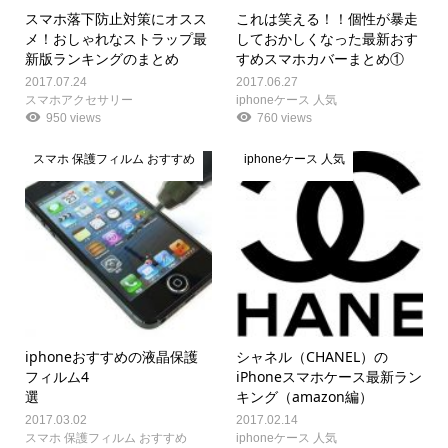
スマホ落下防止対策にオスス
これは笑える！！個性が暴走
メ！おしゃれなストラップ最
しておかしくなった最新おす
新版ランキングのまとめ
すめスマホカバーまとめ①
2017.07.24
2017.06.27
スマホアクセサリー
iphoneケース 人気
950 views
760 views
スマホ 保護フィルム おすすめ
iphoneケース 人気
iphoneおすすめの液晶保護
シャネル（CHANEL）の
フィルム4
iPhoneスマホケース最新ラン
選
キング（amazon編）
2017.03.02
2017.02.14
スマホ 保護フィルム おすすめ
iphoneケース 人気