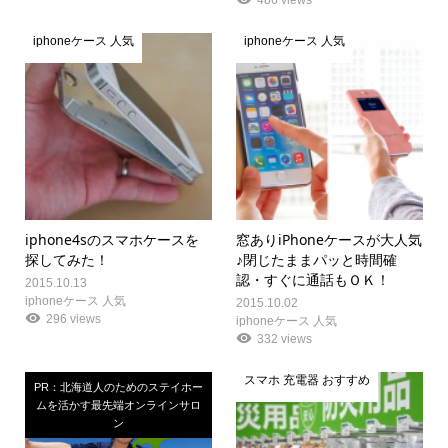
486 views
iphoneケース 人気
iphoneケース 人気
iphone4sのスマホケースを
窓ありiPhoneケースが大人気
探してみた！
♪閉じたままパッと時間確
認・すぐに通話もＯＫ！
2015.10.13
iphoneケース 人気
2015.10.02
296 views
iphoneケース 人気
332 views
スマホ 充電器 おすすめ
PR：北海道人のためのステイホー
ムを活かす最先端オンラインサロ
ン