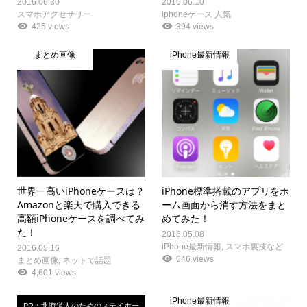
2016.06.30
2016.06.10
スマホアクセサリー
iphoneケース 人気
425 views
394 views
まとめ画像
iPhone最新情報
世界一高いiPhoneケースは？
iPhone標準搭載のアプリをホ
Amazonと楽天で購入できる
ーム画面から消す方法をまと
高額iPhoneケースを調べてみ
めてみた！
た！
2016.05.08
iPhone最新情報
,
スマホ裏技など
2016.05.16
646 views
まとめ画像
,
ネットで話題
4,601 views
iPhone最新情報
PR：北海道人のためのステイホー