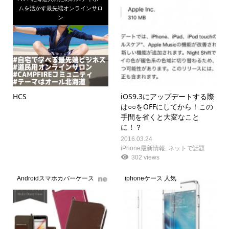
ムを活かす最先端オンラインサロ
ン
HCS
iOS9.3にアップデートする際
は○○をOFFにしてから！この
手間を省くと大変なこと
に！？
2016.03.24
iPhone最新情報
,
ネットで話題
302 views
Androidスマホカバーケース
iphoneケース 人気