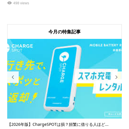
498 views
今月の特集記事


【2026年最新】ソフトバンク7月値上げで乗り換え急増！ス
【コ