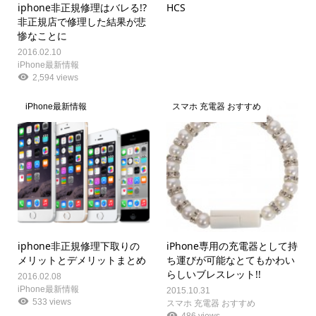
iphone非正規修理はバレる!?
HCS
非正規店で修理した結果が悲
惨なことに
2016.02.10
iPhone最新情報
2,594 views
iPhone最新情報
スマホ 充電器 おすすめ
iphone非正規修理下取りの
iPhone専用の充電器として持
メリットとデメリットまとめ
ち運びが可能なとてもかわい
らしいブレスレット!!
2016.02.08
iPhone最新情報
2015.10.31
533 views
スマホ 充電器 おすすめ