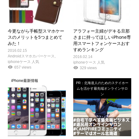
今更ながら手帳型スマホケー
アラフォー主婦がデキる旦那
スのメリットを5つまとめて
さまに持ってほしいiPhone専
みた！
用スマートフォンケースおす
すめランキング
2016.02.15
Androidスマホカバーケース
,
2016.02.14
iphoneケース 人気
iphoneケース 人気
657 views
329 views
iPhone最新情報
PR：北海道人のためのステイホー
ムを活かす最先端オンラインサロ
ン