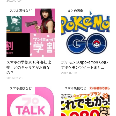
2015.07.04
スマホ裏技など
まとめ画像
スマホの学割2016年各社比
ポケモンGO(pokemon Go)レ
較！どのキャリアがお得な
アポケモンツイートまと...
の？
2016.07.26
2016.02.20
スマホ裏技など
スマホ裏技など