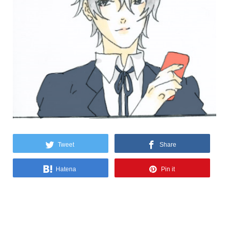
Tweet
Share
Hatena
Pin it