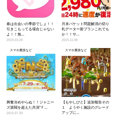
春は出会いの季節でしょ！！
月末パケット問題解消の切り
引きこもってる場合じゃない
札データー新プランこれでも
よ！！無...
か！！サ...
2015.03.29
2015.11.08
スマホ裏技など
スマホ裏技など
興奮冷めやらぬ！！ジャニー
【もやしびと】追加報告その
ズ派閥を超えた共演”Ｆ...
１ ようやく施設のグレード
アップに...
2015.07.30