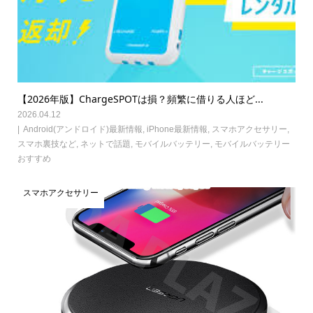
【2026年版】ChargeSPOTは損？頻繁に借りる人ほど...
2026.04.12
Android(アンドロイド)最新情報
,
iPhone最新情報
,
スマホアクセサリー
,
スマホ裏技など
,
ネットで話題
,
モバイルバッテリー
,
モバイルバッテリー
おすすめ
スマホアクセサリー