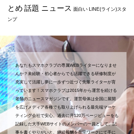
とめ
話題 ニュース
面白い LINE(ライン)スタ
ンプ
あなたもスマホクラブの専属WEBライターになりませ
んか？未経験・初心者からでも活躍できる研修制度が
充実して活躍し夢に一歩ずつ近づく先輩ライターが育
っています！スマホクラブは2015年から運営を続ける
老舗のニュースマガジンです。運営母体は全国に展開
を広げメディア各種でも取り上げられる最先端マーケ
ティング会社で安心。過去に月120万ページビューをも
記録した大手WEBサイトのメンバーの一員として、記
事を書くやりがいと、継続報酬を在宅ワークにて手に