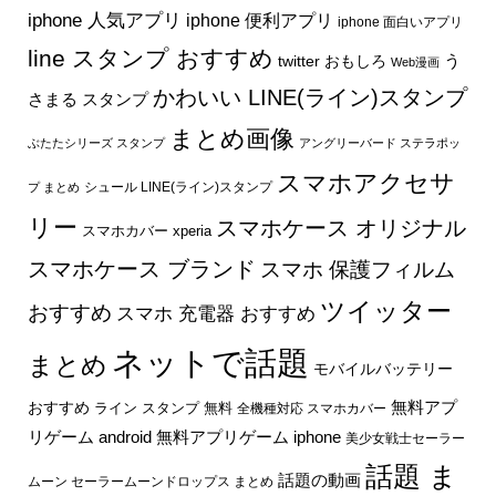
iphone 人気アプリ
iphone 便利アプリ
iphone 面白いアプリ
line スタンプ おすすめ
う
twitter おもしろ
Web漫画
かわいい LINE(ライン)スタンプ
さまる スタンプ
まとめ画像
ぶたたシリーズ スタンプ
アングリーバード ステラポッ
スマホアクセサ
シュール LINE(ライン)スタンプ
プ まとめ
リー
スマホケース オリジナル
スマホカバー xperia
スマホケース ブランド
スマホ 保護フィルム
ツイッター
おすすめ
スマホ 充電器 おすすめ
ネットで話題
まとめ
モバイルバッテリー
無料アプ
おすすめ
ライン スタンプ 無料
全機種対応 スマホカバー
リゲーム android
無料アプリゲーム iphone
美少女戦士セーラー
話題 ま
話題の動画
ムーン セーラームーンドロップス まとめ