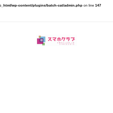
c_html/wp-content/plugins/batch-cat/admin.php
on line
147