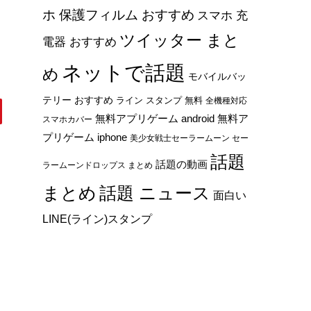
ホ 保護フィルム おすすめ
スマホ 充
ツイッター まと
電器 おすすめ
ネットで話題
め
モバイルバッ
テリー おすすめ
ライン スタンプ 無料
全機種対応
無料アプリゲーム android
無料ア
スマホカバー
プリゲーム iphone
美少女戦士セーラームーン セー
話題
話題の動画
ラームーンドロップス まとめ
まとめ
話題 ニュース
面白い
LINE(ライン)スタンプ