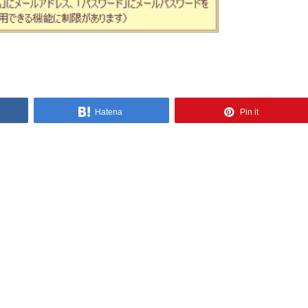
Hatena
Pin it