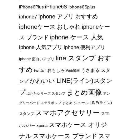
iPhone6S
iPhone6Plus
iphone6Splus
iphone アプリ おすすめ
iphone7
iphoneケース おしゃれ
iphoneケー
iphone ケース 人気
ス ブランド
iphone 人気アプリ
iphone 便利アプリ
line スタンプ おす
iphone 面白いアプリ
すめ
うさまる スタ
twitter おもしろ
Web漫画
かわいい LINE(ライン)スタン
ンプ
まとめ画像
プ
ぶたたシリーズ スタンプ
アン
シュール LINE(ライン)
グリーバード ステラポップ まとめ
スマホアクセサリー
スマ
スタンプ
スマホケース オリジ
ホカバー xperia
ナル
スマホケース ブランド
スマ