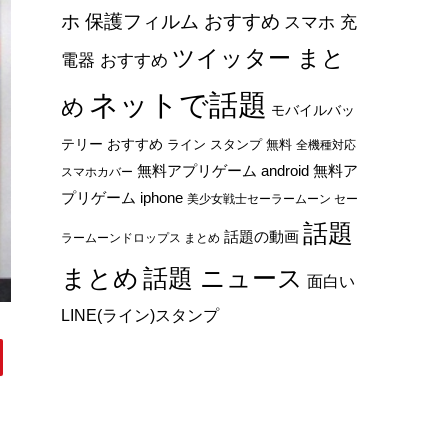
ホ 保護フィルム おすすめ
スマホ 充
ツイッター まと
電器 おすすめ
ネットで話題
め
モバイルバッ
テリー おすすめ
ライン スタンプ 無料
全機種対応
無料アプリゲーム android
無料ア
スマホカバー
プリゲーム iphone
美少女戦士セーラームーン セー
話題
話題の動画
ラームーンドロップス まとめ
まとめ
話題 ニュース
面白い
LINE(ライン)スタンプ