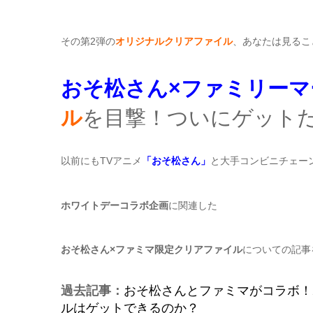
その第2弾の
オリジナル
クリアファイル
、あなたは見るこ
おそ松さん
×ファミリーマ
ル
を目撃！ついにゲット
以前にもTVアニメ
「おそ松さん」
と大手コンビニチェー
ホワイトデーコラボ企画
に関連した
おそ松さん×ファミマ限定クリアファイル
についての記事
過去記事：
おそ松さんとファミマがコラボ！
ルはゲットできるのか？