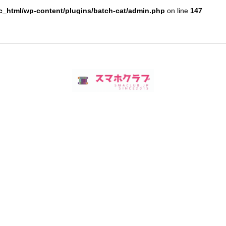
c_html/wp-content/plugins/batch-cat/admin.php
on line
147