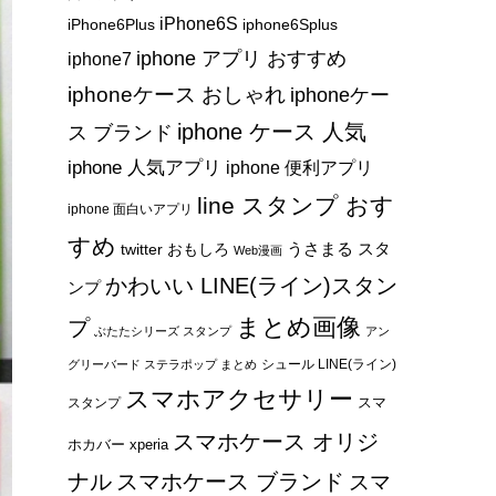
iPhone6S
iPhone6Plus
iphone6Splus
iphone アプリ おすすめ
iphone7
iphoneケース おしゃれ
iphoneケー
iphone ケース 人気
ス ブランド
iphone 人気アプリ
iphone 便利アプリ
line スタンプ おす
iphone 面白いアプリ
すめ
うさまる スタ
twitter おもしろ
Web漫画
かわいい LINE(ライン)スタン
ンプ
まとめ画像
プ
ぶたたシリーズ スタンプ
アン
シュール LINE(ライン)
グリーバード ステラポップ まとめ
スマホアクセサリー
スマ
スタンプ
スマホケース オリジ
ホカバー xperia
ナル
スマホケース ブランド
スマ