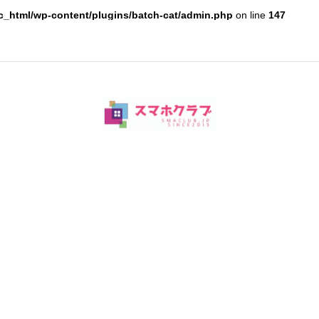
c_html/wp-content/plugins/batch-cat/admin.php
on line
147