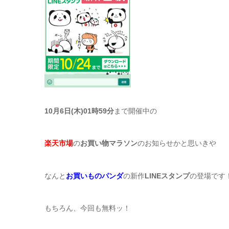
10月6日(木)01時59分
まで開催中の
楽天市場
の
お買い物マラソン
のお知らせかと思いきや
なんと
お買いものパンダ
の新作
LINEスタンプ
の登場です
もちろん、今回も無料ッ！