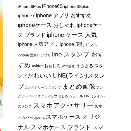
iPhone6S
iPhone6Plus
iphone6Splus
iphone アプリ おすすめ
iphone7
iphoneケース おしゃれ
iphoneケー
iphone ケース 人気
ス ブランド
iphone 人気アプリ
iphone 便利アプリ
line スタンプ おす
iphone 面白いアプリ
すめ
うさまる スタ
twitter おもしろ
Web漫画
かわいい LINE(ライン)スタン
ンプ
まとめ画像
プ
ぶたたシリーズ スタンプ
アン
シュール LINE(ライン)
グリーバード ステラポップ まとめ
スマホアクセサリー
スマ
スタンプ
スマホケース オリジ
ホカバー xperia
ナル
スマホケース ブランド
スマ