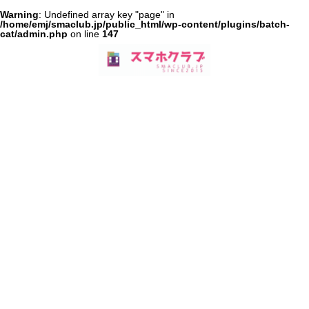
Warning
: Undefined array key "page" in
/home/emj/smaclub.jp/public_html/wp-content/plugins/batch-
cat/admin.php
on line
147