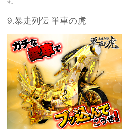
す。
9.暴走列伝 単車の虎