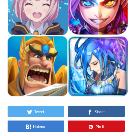
Tweet
Share
Hatena
Pin it