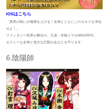
iOSはこちら
「異界の戦いが狼煙を上げる！女神とともにこのカオスを浄化
せよ！」
ファンタジー世界が舞台の、王道・本格スマホMMORPG。
セクシーな女神と強大な幻獣があなたを守ります。
6.陰陽師