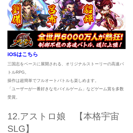
iOSはこちら
三国志をベースに展開される、オリジナルストーリーの高速バ
トルRPG。
操作は超簡単でフルオートバトルも楽しめます。
「ユーザーが一番好きなモバイルゲーム」などゲーム賞を多数
受賞。
12.アストロ娘 【本格宇宙
SLG】