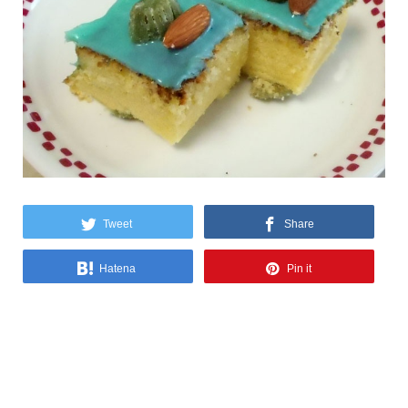
Tweet
Share
Hatena
Pin it