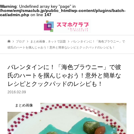
Warning
: Undefined array key "page" in
/home/emj/smaclub.jp/public_html/wp-content/plugins/batch-
cat/admin.php
on line
147
ブログ
まとめ画像
,
ネットで話題
バレンタインに！「海色ブラウニー」で
彼氏のハートを掴んじゃおう！意外と簡単なレシピとクックパッドのレシピも！
バレンタインに！「海色ブラウニー」で彼
氏のハートを掴んじゃおう！意外と簡単な
レシピとクックパッドのレシピも！
2016.02.09
まとめ画像