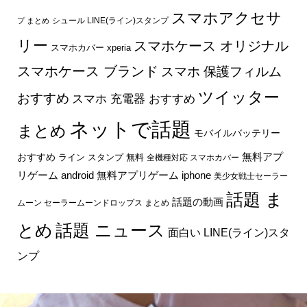
まとめ画像
ぶたたシリーズ スタンプ
アングリーバード ステラポッ
スマホアクセサ
シュール LINE(ライン)スタンプ
プ まとめ
リー
スマホケース オリジナル
スマホカバー xperia
スマホケース ブランド
スマホ 保護フィルム
ツイッター
おすすめ
スマホ 充電器 おすすめ
ネットで話題
まとめ
モバイルバッテリー
無料アプ
おすすめ
ライン スタンプ 無料
全機種対応 スマホカバー
リゲーム android
無料アプリゲーム iphone
美少女戦士セーラー
話題 ま
話題の動画
ムーン セーラームーンドロップス まとめ
とめ
話題 ニュース
面白い LINE(ライン)スタ
ンプ