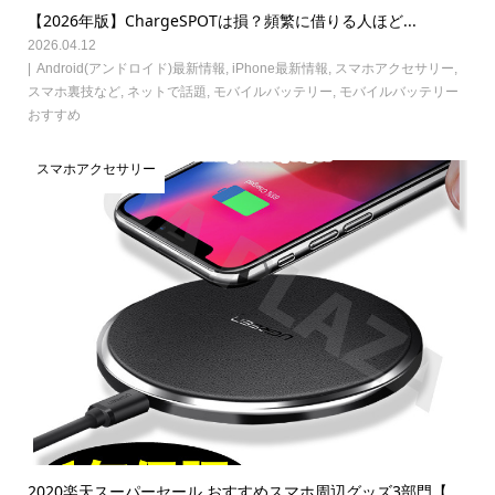
【2026年版】ChargeSPOTは損？頻繁に借りる人ほど...
2026.04.12
Android(アンドロイド)最新情報
,
iPhone最新情報
,
スマホアクセサリー
,
スマホ裏技など
,
ネットで話題
,
モバイルバッテリー
,
モバイルバッテリー
おすすめ
スマホアクセサリー
2020楽天スーパーセール おすすめスマホ周辺グッズ3部門【...