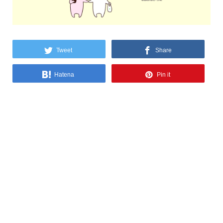
Tweet
Share
Hatena
Pin it