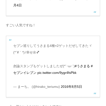
月4日
すごい人気ですね！
セブン巡りしてうさまる4種×2ゲットだぜしてきたヾ
(*´∀｀*)ﾉ幸せ🌼💕
勿論スタンプもゲットしましたぜ(*`･ω･´)
#うさまる
#
セブンイレブン
pic.twitter.com/9ygr4fsPbk
— まーち。 (@hirako_teriumu)
2016年8月5日