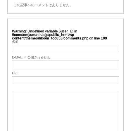
この記事へのコメントはありません。
Warning
: Undefined variable $user_ID in
/home/emj/smaclub.jp/public_html/wp-
content/themes/bloom_tcd053/comments.php
on line
109
名前
E-MAIL ※ 公開されません
URL