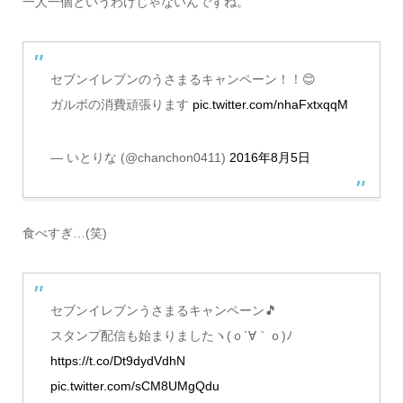
一人一個というわけじゃないんですね。
セブンイレブンのうさまるキャンペーン！！😊
ガルボの消費頑張ります
pic.twitter.com/nhaFxtxqqM
— いとりな (@chanchon0411)
2016年8月5日
食べすぎ…(笑)
セブンイレブンうさまるキャンペーン🎵
スタンプ配信も始まりましたヽ(ｏ´∀｀ｏ)ﾉ
https://t.co/Dt9dydVdhN
pic.twitter.com/sCM8UMgQdu