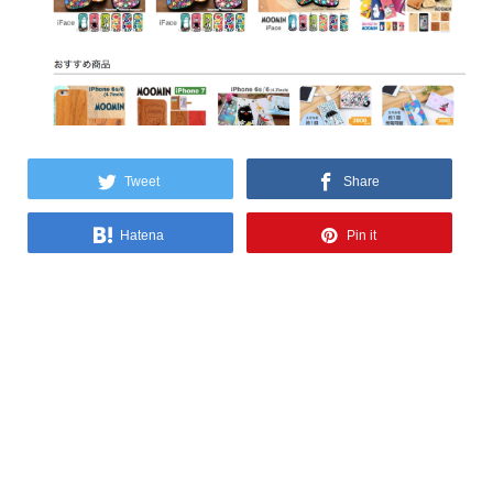
Tweet
Share
Hatena
Pin it