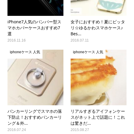
iPhone7人気のバンパー型ス
女子におすすめ！夏にピッタ
マホカバーケースおすすめ7
リ☆ゆるかわスマホケース♪
選
Bes...
2016.11.16
2016.07.11
iphoneケース 人気
iphoneケース 人気
バンカーリングでスマホの落
リアルすぎるアイフォンケー
下防止！おすすめバンカーリ
スがネット上で話題に！これ
ング＆外...
は驚きだ...
2016.07.24
2015.08.27