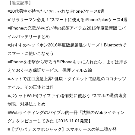
【過去記事】
■
20代男性が持ちたいおしゃれなiPhone7ケース8選
■
“サラリーマン必見！”スマートに使えるiPhone7plusケース4選
■
iPhoneの充電がやばい時の必須アイテム2016年度最新版モバ
イルバッテリーまとめ
■
おすすめヘッドホン2016年度版超厳選シリーズ！Bluetoothで
スマートに使いこなそう！
■
iPhoneを衝撃から守ろう!!iPhoneを手に入れたら、まずは押さ
えておくべき保証サービス、保護フィルム編
■
ネットで注目度急上昇!!健康・ダイエットで話題のココナッツ
オイル。その正体とは!?
■
ポケットWi-Fi(ワイファイ)を有効に使おう!!スマホの通信速度
制限、対処法まとめ
■
Webライティングのバイブル的一冊『沈黙のWebライティン
グ』をレビューしてみた【2016.11.01発売】
■
【プリパラ スマホジャック】スマホケースの第二弾が登