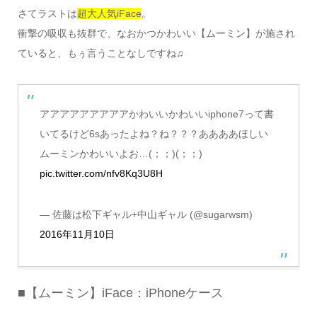
さてラストは
超大人気iFace
。
衝撃の吸収も抜群で、なおかつかわいい【ムーミン】が施され
ていると、もぅ言うことなしですね♫
アアアアアアアアアかわいいかわいいiphone7って書
いてるけど6sあったよね？ね？？？ああああほしい
ムーミンかわいいよお…(；；)(；；)
pic.twitter.com/nfv8Kq3U8H
— 佐藤は松下ギャル+中山ギャル (@sugarwsm)
2016年11月10日
■【ムーミン】iFace：iPhoneケース