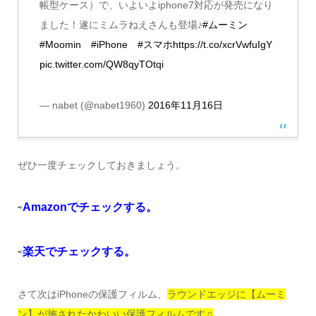
帳型ケース）で、いよいよiphone7対応が発売になり
ました！遂にミムラねえさんも登場♪
#ムーミン
#Moomin
#iPhone
#スマホ
https://t.co/xcrVwfuIgY
pic.twitter.com/QW8qyTOtqi
— nabet (@nabet1960)
2016年11月16日
ぜひ一度チェックしておきましょう。
Amazonでチェックする。
⇨
楽天でチェックする。
⇨
さて次はiPhoneの保護フィルム、
ラウンドエッジに【ムーミ
ン】が施されたかわいい保護フィルムです♫