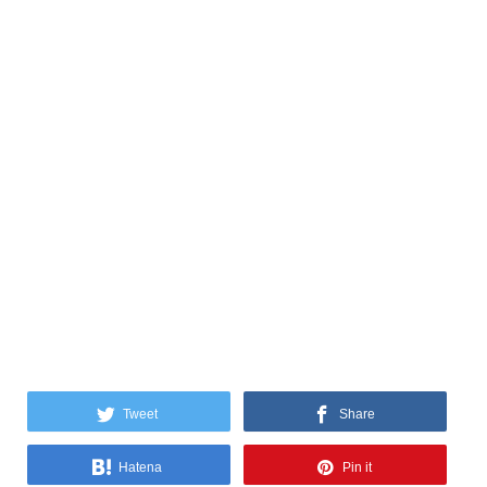
Tweet
Share
Hatena
Pin it