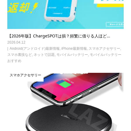
【2026年版】ChargeSPOTは損？頻繁に借りる人ほど...
2026.04.12
Android(アンドロイド)最新情報
,
iPhone最新情報
,
スマホアクセサリー
,
スマホ裏技など
,
ネットで話題
,
モバイルバッテリー
,
モバイルバッテリー
おすすめ
スマホアクセサリー