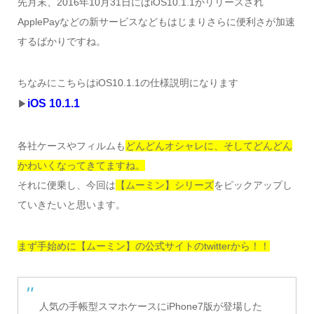
先月末、2016年10月31日にはiOS10.1.1がリリースされ
ApplePayなどの新サービスなどもはじまりさらに便利さが加速
するばかりですね。
ちなみにこちらはiOS10.1.1の仕様説明になります
iOS 10.1.1
▶︎
各社ケースやフィルムも
どんどんオシャレに、そしてどんどん
かわいくなってきてますね。
それに便乗し、今回は
【ムーミン】シリーズ
をピックアップし
ていきたいと思います。
まず手始めに【ムーミン】の公式サイトのtwitterから！！
人気の手帳型スマホケースにiPhone7版が登場した