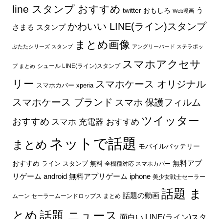
line スタンプ おすすめ
う
twitter おもしろ
Web漫画
かわいい LINE(ライン)スタンプ
さまる スタンプ
まとめ画像
ぶたたシリーズ スタンプ
アングリーバード ステラポッ
スマホアクセサ
シュール LINE(ライン)スタンプ
プ まとめ
リー
スマホケース オリジナル
スマホカバー xperia
スマホケース ブランド
スマホ 保護フィルム
ツイッター
おすすめ
スマホ 充電器 おすすめ
ネットで話題
まとめ
モバイルバッテリー
無料アプ
おすすめ
ライン スタンプ 無料
全機種対応 スマホカバー
リゲーム android
無料アプリゲーム iphone
美少女戦士セーラー
話題 ま
話題の動画
ムーン セーラームーンドロップス まとめ
とめ
話題 ニュース
面白い LINE(ライン)スタ