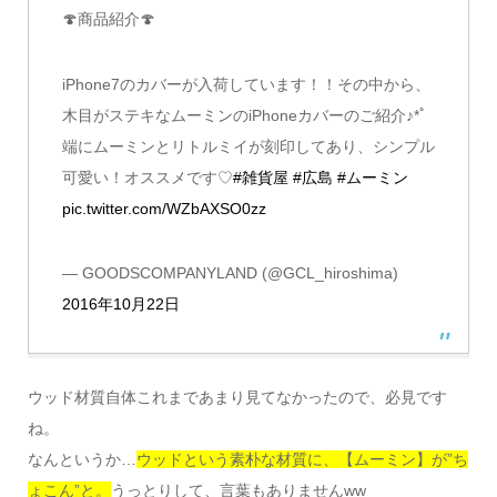
🍄商品紹介🍄
iPhone7のカバーが入荷しています！！その中から、
木目がステキなムーミンのiPhoneカバーのご紹介♪*ﾟ
端にムーミンとリトルミイが刻印してあり、シンプル
可愛い！オススメです♡
#雑貨屋
#広島
#ムーミン
pic.twitter.com/WZbAXSO0zz
— GOODSCOMPANYLAND (@GCL_hiroshima)
2016年10月22日
ウッド材質自体これまであまり見てなかったので、必見です
ね。
なんというか…
ウッドという素朴な材質に、【ムーミン】が”ち
ょこん”と。
うっとりして、言葉もありませんww